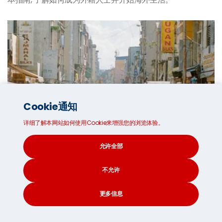
Cookie通知
详细了解本网站如何使用Cookie来增强您的浏览体验。
允许全部
不允许
什么是文化冲击?
更多信息
文化冲击是人们在接触新的和不熟悉的文化时所经历的迷失
方向或不适的感觉。发现例子和应对技巧。
CONTACT
SEARCH
SOCIAL