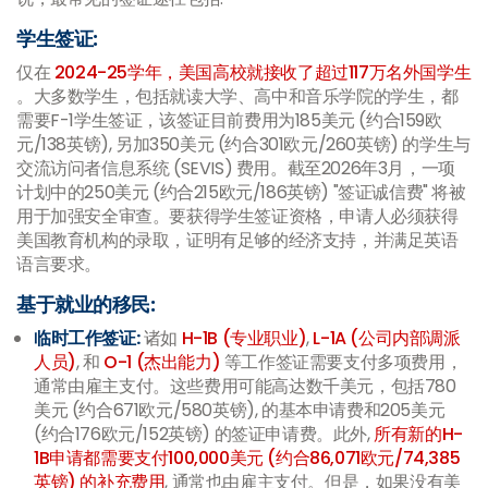
学生签证:
仅在
2024-25学年，美国高校就接收了超过117万名外国学生
。大多数学生，包括就读大学、高中和音乐学院的学生，都
需要F-1学生签证，该签证目前费用为185美元 (约合159欧
元/138英镑), 另加350美元 (约合301欧元/260英镑) 的学生与
交流访问者信息系统 (SEVIS) 费用。截至2026年3月，一项
计划中的250美元 (约合215欧元/186英镑) "签证诚信费" 将被
用于加强安全审查。要获得学生签证资格，申请人必须获得
美国教育机构的录取，证明有足够的经济支持，并满足英语
语言要求。
基于就业的移民:
临时工作签证:
诸如
H-1B (专业职业)
,
L-1A (公司内部调派
人员)
, 和
O-1 (杰出能力)
等工作签证需要支付多项费用，
通常由雇主支付。这些费用可能高达数千美元，包括780
美元 (约合671欧元/580英镑), 的基本申请费和205美元
(约合176欧元/152英镑) 的签证申请费。此外,
所有新的H-
1B申请都需要支付100,000美元 (约合86,071欧元/74,385
英镑) 的补充费用
, 通常也由雇主支付。但是，如果没有美