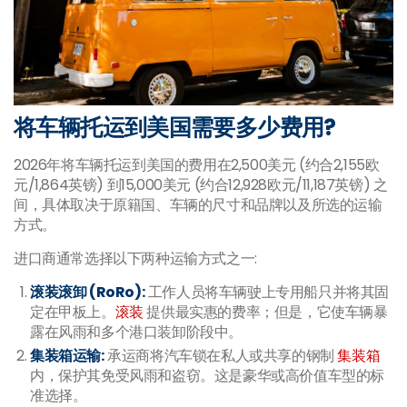
将车辆托运到美国需要多少费用?
2026年将车辆托运到美国的费用在2,500美元 (约合2,155欧
元/1,864英镑) 到15,000美元 (约合12,928欧元/11,187英镑) 之
间，具体取决于原籍国、车辆的尺寸和品牌以及所选的运输
方式。
进口商通常选择以下两种运输方式之一:
滚装滚卸 (RoRo):
工作人员将车辆驶上专用船只并将其固
定在甲板上。
滚装
提供最实惠的费率；但是，它使车辆暴
露在风雨和多个港口装卸阶段中。
集装箱运输:
承运商将汽车锁在私人或共享的钢制
集装箱
内，保护其免受风雨和盗窃。这是豪华或高价值车型的标
准选择。