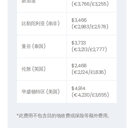
新加坡
(€3,766/£3,255)
$3,466
比勒陀利亚 (南非)
(€2,983/£2,578)
$3,733
曼谷 (泰国)
(€3,213/£2,777)
$2,468
伦敦 (英国)
(€2,124/£1,836)
$4,914
华盛顿特区 (美国)
(€4,230/£3,655)
*此费用不包含目的地收费或保险等额外费用。