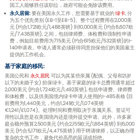
国工人能够胜任该职位，政府可能会免除该费用。
永久居留:
要在美国永久工作，您需要基于就业的
绿卡
, 分
为五个优先类别 (EB-1至EB-5)。整个过程费用在2,000美
元 (约合1,721欧元/1,488英镑) 到10,000美元 (约合8,607欧
元/7,438英镑), 之间，包括律师费、体检费和强制性申请
费，例如目前费用为715美元 (约合615欧元/532英镑)的I-
140申请表。申请人通常必须获得同意担保他们的美国雇主
提供的工作机会。
基于家庭的移民:
美国公民和
永久居民
可以为其某些亲属 (配偶、父母和21岁
以下的未婚子女) 担保绿卡。基于家庭的绿卡总费用通常超过
2,000美元 (约合1,724欧元/1,492英镑), 包括申请费、律师费
和体检费，以及供美国境内绿卡申请人使用的I-485表格 (目
前费用为1,440美元，约合1,241欧元/1,074英镑
€1,241/£1,074)。处理时间和费用取决于亲属关系、签证可
用性以及您是在美国境内还是境外提交申请。此外，许多家
庭会额外预算2,500美元 (约合2,155欧元/1,864英镑) 到6,000
美元 (约合5,171欧元/4,475英镑) 用于聘请律师，以正确办理
复杂的文书工作，避免代价高昂的延误或拒绝。