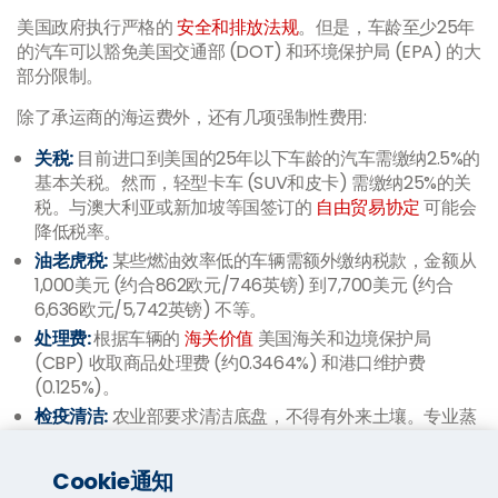
美国政府执行严格的
安全和排放法规
。但是，车龄至少25年
的汽车可以豁免美国交通部 (DOT) 和环境保护局 (EPA) 的大
部分限制。
除了承运商的海运费外，还有几项强制性费用:
关税:
目前进口到美国的25年以下车龄的汽车需缴纳2.5%的
基本关税。然而，轻型卡车 (SUV和皮卡) 需缴纳25%的关
税。与澳大利亚或新加坡等国签订的
自由贸易协定
可能会
降低税率。
油老虎税:
某些燃油效率低的车辆需额外缴纳税款，金额从
1,000美元 (约合862欧元/746英镑) 到7,700美元 (约合
6,636欧元/5,742英镑) 不等。
处理费:
根据车辆的
海关价值
美国海关和边境保护局
(CBP) 收取商品处理费 (约0.3464%) 和港口维护费
(0.125%)。
检疫清洁:
农业部要求清洁底盘，不得有外来土壤。专业蒸
汽清洁通常花费约200美元 (约合172欧元/149英镑) 到500
美元 (约合431欧元/373英镑)。
Cookie通知
海关报关:
专业报关服务通常收取300美元 (约合259欧