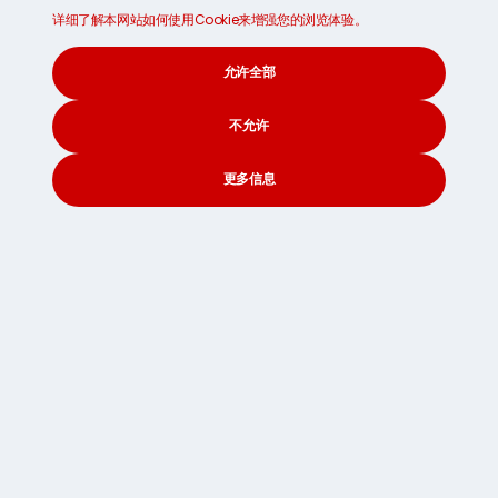
元/224英镑) 到800美元 (约合689欧元/597英镑) 的费
详细了解本网站如何使用Cookie来增强您的浏览体验。
用，用于处理合法的入境文件。
州注册费:
费用和重量税因州而异，最终账单上平均增加约
允许全部
600美元 (约合517欧元/447英镑)。
x
Sign up to find out
不允许
more about our MoveCube®!
托运一只狗到美国需要多少费用?
更多信息
2026年，托运一只狗到美国的费用在1,500美元 (约合1,293欧
CONTACT
SEARCH
SOCIAL
元/1,119英镑) 到7,000美元 (约合6,033欧元/5,220英镑) 之
间，具体取决于几个因素。较大的狗通常需要在
货物
舱内有
更多空间，这会增加航空公司的费用。较小的狗，如吉娃
娃、约克夏梗和博美犬，通常可以与主人一起在客舱内旅
行。购买尺寸合适、符合规定的旅行航空箱会增加额外费
用。
您还需要为
美国农业部认可的兽医健康证书
和狂犬病证明文
件预留预算。如果某些狗的狂犬病疫苗接种不符合美国的要
求，它们可能需要额外的文件或检测。较长的航线和中途停
留可能会因更高的航空公司和处理费而增加总体成本。