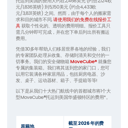
托运到美国的费用大约在2,468美元 (约合2,124欧
元/1,836英镑) 到5,150美元 (约合4,433欧
元/3,831英镑) 之间。然而，由于每个人的搬家需
求和目的城市不同,
请使用我们的免费在线报价工
具
获取个性化的、透明的费用明细。报价工具只
需几分钟即可完成，并在您下单后列出所有搬运
费用。
凭借30多年帮助人们移居世界各地的经验，我们
的专家团队处理从收集、存储到清关和交付的一
切事务。我们的安全储物箱
MoveCube®
就像您
专属的集装箱。我们将其送到您的家门口，您可
以用它装满各种家居用品，包括厨房电器、沙
发、桌子、运动器材、箱子、手提箱等等!
以下是从我们十大热门航线中的首都城市将1个大
型MoveCube®托运到美国华盛顿特区的费用*。
截至 2026 年的费
原籍地