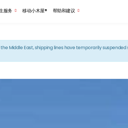
Skip to the content
生服务
移动小木屋®
帮助和建议
in the Middle East, shipping lines have temporarily suspende