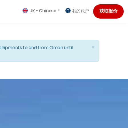
UK -
Chinese
我的账户
获取报价
×
d shipments to and from Oman until