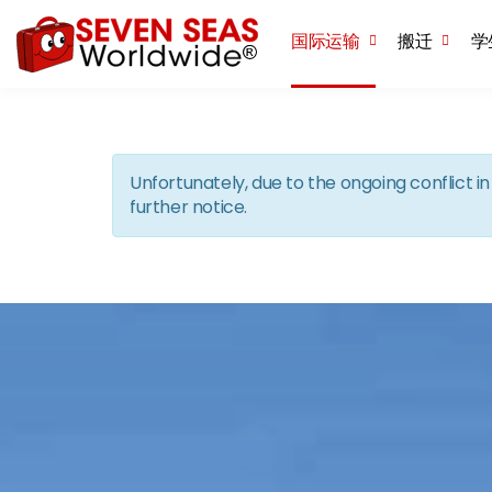
国际运输
搬迁
学
Unfortunately, due to the ongoing conflict 
further notice.