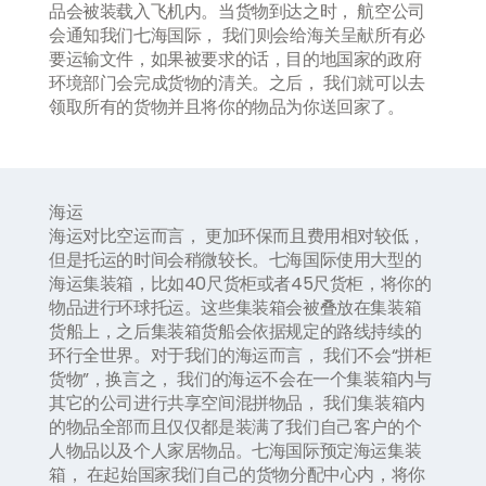
品会被装载入飞机内。当货物到达之时， 航空公司
会通知我们七海国际， 我们则会给海关呈献所有必
要运输文件，如果被要求的话，目的地国家的政府
环境部门会完成货物的清关。之后， 我们就可以去
领取所有的货物并且将你的物品为你送回家了。
海运
海运对比空运而言， 更加环保而且费用相对较低，
但是托运的时间会稍微较长。七海国际使用大型的
海运集装箱，比如
40
尺货柜或者
45
尺货柜，将你的
物品进行环球托运。这些集装箱会被叠放在集装箱
货船上，之后集装箱货船会依据规定的路线持续的
环行全世界。对于我们的海运而言， 我们不会
“
拼柜
货物
”
，换言之， 我们的海运不会在一个集装箱内与
其它的公司进行共享空间混拼物品， 我们集装箱内
的物品全部而且仅仅都是装满了我们自己客户的个
人物品以及个人家居物品。七海国际预定海运集装
箱， 在起始国家我们自己的货物分配中心内，将你