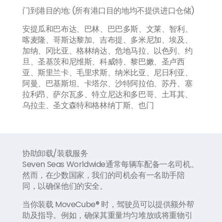
门到港目的地: (所有港口目的地均不提供进口仓储)
安提瓜和巴布达、巴林、巴巴多斯、文莱、智利、
喀麦隆、哥斯达黎加、吉布提、多米尼加、埃及、
加纳、冈比亚、格林纳达、危地马拉、以色列、约
旦、圣基茨和尼维斯、科威特、黎巴嫩、圣卢西
亚、斯里兰卡、毛里求斯、纳米比亚、尼日利亚、
阿曼、巴基斯坦、卡塔尔、沙特阿拉伯、苏丹、塞
拉利昂、萨尔瓦多、特立尼达和多巴哥、土耳其、
乌拉圭、圣文森特和格林纳丁斯、也门
协助卸载
/
装载服务
Seven Seas Worldwide通常每辆车配备一名司机。
然而，在少数国家，我们的司机会有一名助手陪
同，以确保他们的安全。
当你装载 MoveCube® 时，驾驶员可以提供额外帮
助及指导。例如，确保其重量均匀堆放或将重物引