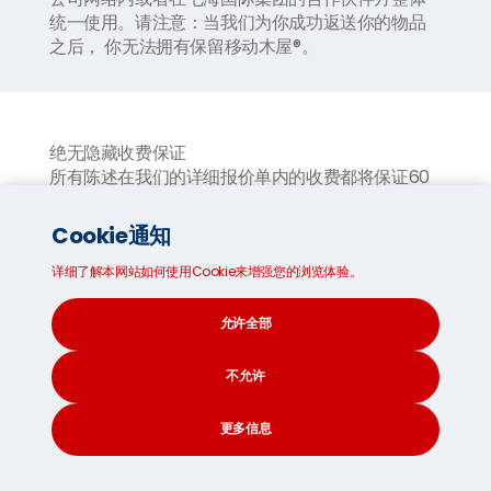
统一使用。请注意：当我们为你成功返送你的物品
之后， 你无法拥有保留移动木屋
®
。
绝无隐藏收费保证
所有陈述在我们的详细报价单内的收费都将保证
60
天不变但是我们也同样保证绝无其它任何类型的
”
附
加费用
“
产生。如果额外的费用被施加了，这一定是
Cookie通知
因为有时候我们为了执行我们承诺于你的合同职责
需要你完成一些事宜但是由于你方未完成而导致
详细了解本网站如何使用Cookie来增强您的浏览体验。
的， 比如， 完成运输文件， 在账单出据的
7
日内没
有付清余额， 在你的运输件中打包了禁运品等。这
允许全部
些额外的收费实在是我们不愿意施加的费用因此我
们称之为
”
可以避免的额外费用
”
。
不允许
更多信息
合作伙伴
CONTACT
SEARCH
SOCIAL