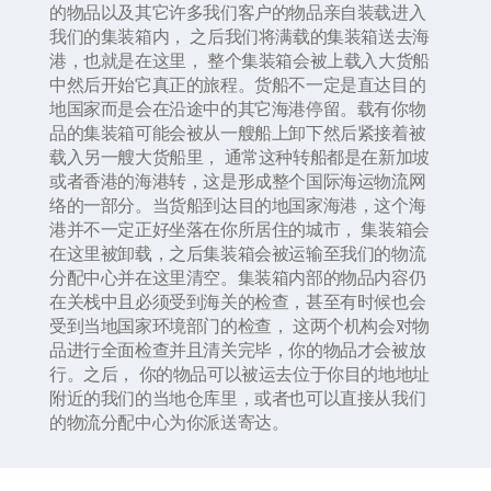
的物品以及其它许多我们客户的物品亲自装载进入
我们的集装箱内， 之后我们将满载的集装箱送去海
港，也就是在这里， 整个集装箱会被上载入大货船
中然后开始它真正的旅程。货船不一定是直达目的
地国家而是会在沿途中的其它海港停留。载有你物
品的集装箱可能会被从一艘船上卸下然后紧接着被
载入另一艘大货船里， 通常这种转船都是在新加坡
或者香港的海港转，这是形成整个国际海运物流网
络的一部分。当货船到达目的地国家海港，这个海
港并不一定正好坐落在你所居住的城市， 集装箱会
在这里被卸载，之后集装箱会被运输至我们的物流
分配中心并在这里清空。集装箱内部的物品内容仍
在关栈中且必须受到海关的检查，甚至有时候也会
受到当地国家环境部门的检查， 这两个机构会对物
品进行全面检查并且清关完毕，你的物品才会被放
行。之后， 你的物品可以被运去位于你目的地地址
附近的我们的当地仓库里，或者也可以直接从我们
的物流分配中心为你派送寄达。