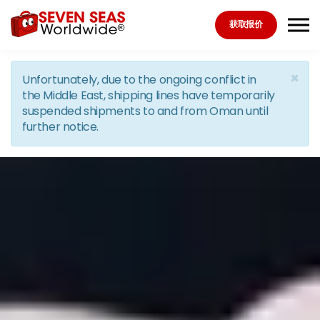
Skip to the content
获取报价
×
Unfortunately, due to the ongoing conflict in
the Middle East, shipping lines have temporarily
suspended shipments to and from Oman until
further notice.