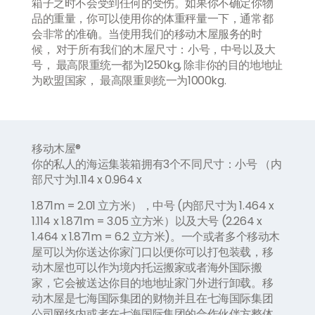
箱子之时不会受到任何的受伤。如果你不确定你物
品的重量，你可以使用你的体重秤量一下，通常都
会非常的准确。当使用我们的移动木屋服务的时
候， 对于所有我们的木屋尺寸：小号，中号以及大
号， 最高限重统一都为
1250kg,
除非你的目的地地址
为欧盟国家， 最高限重则统一为
1000kg.
移动木屋®
你的私人的海运集装箱拥有
3
个不同尺寸：小号 （内
部尺寸为
1.114 x 0.964 x
1.871m = 2.01
立方米），中号
(
内部尺寸为
1.464 x
1.114 x 1.871m = 3.05
立方米）以及大号
(2.264 x
1.464 x 1.871m = 6.2
立方米
)
。一个或者多个移动木
屋可以为你送达你家门口以便你可以打包装载，移
动木屋也可以作为境内托运搬家或者海外国际搬
家，它会被送达你目的地地址家门外进行卸载。移
动木屋是七海国际集团的财物并且在七海国际集团
公司网络内或者在七海国际集团的合作伙伴方整体