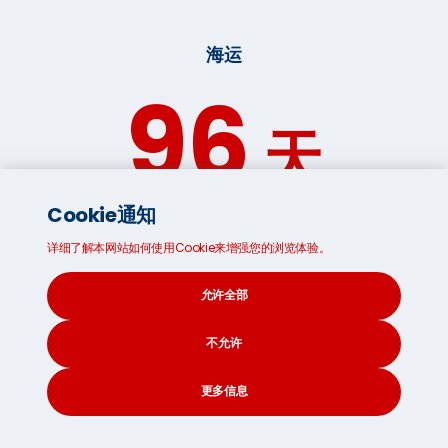
海运
96
天
Cookie通知
*预估时间，会根据全球海运，运输形势而改变
详细了解本网站如何使用Cookie来增强您的浏览体验。
允许全部
移居海外的四个实用装箱提示
不允许
打包是一项艰巨的任务。 考虑聘请专业的包装服务或国内搬
更多信息
运工，以确保您的所有物品（尤其是易碎物品）均能安全运
输。否则，请遵循以下四个实用装箱提示（请
阅读我们的专
CONTACT
SEARCH
SOCIAL
业打包指南
以获取更多建议）：