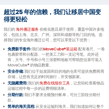
超过25 年的信赖，我们让移居中国变
得更轻松
我们的
海外搬迁服务
价格实惠且易于使用，覆盖中国许多地
区，包括上海、北京、广州、深圳和成都等热门目的地。选
择我们的专业海外搬迁公司，您可以享受以下优势：
免费新手套件:
我们的
MoveCube®装运箱
配有卷尺、一卷
包裹胶带和分配器、一把美工刀和一支记号笔。此外还
有，大号、中号和小号三张塑料地板可帮助您估算可装入
MoveCube® 的物品数量。
安全存储:
我们位于始发国和目的地的仓库可提供免费两周
存储，让您有充足的时间旅行，并安顿新家。
无隐藏费用:
我们的
免费在线报价工具
，让您轻松查看物品
运输过程中每一步的运费明细清单。
分期付款:
我们不要求全额预付帐单，可分三阶段分期付
款。
简单的海关流程:
从安全运输到海关，我们知道如何让整个