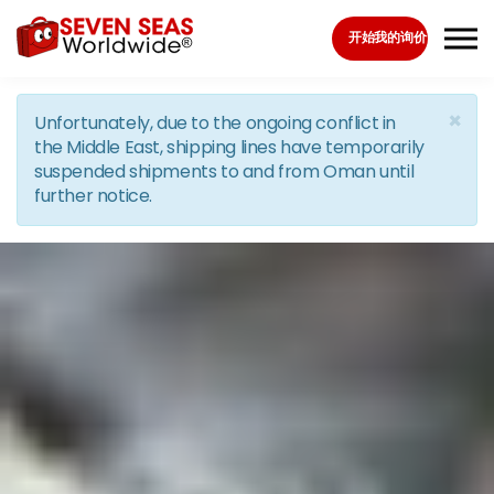
Skip to the content
开始我的询价
×
Unfortunately, due to the ongoing conflict in
the Middle East, shipping lines have temporarily
suspended shipments to and from Oman until
further notice.