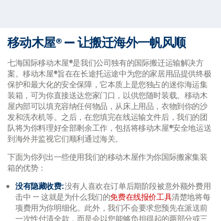
移动木屋® — 让搬迁海外一帆风顺
七海国际移动木屋®是我们公司独有的国际搬迁运输解决方
案。移动木屋®旨在在长途托运途中为您的家居用品提供终极
保护和最大化的安全保障，它本质上是您独占的迷你海运集
装箱，可为你直接送达您家门口，以供您随时装载。移动木
屋内部可以填充容纳任何物品，从床上用品，衣物到你的沙
发和洗衣机等。之后，在您填完在线运输文件后，我们的团
队将为你料理好全部剩余工作，包括将移动木屋®安全地运送
到海外并监视它们顺利通过海关。
下面为你列出一些使用我们的移动木屋作为你国际搬家集装
箱的优势：
没有隐藏收费
:
没有人喜欢在订单后期阶段被意外额外费用
击中 — 这就是为什么我们
的
免费在线报价工具
清楚地将每
项费用为你明细化。此外，我们不会要求您预先在派送前
一次性付清全款，而是会以您能够负担得起的两部分或三