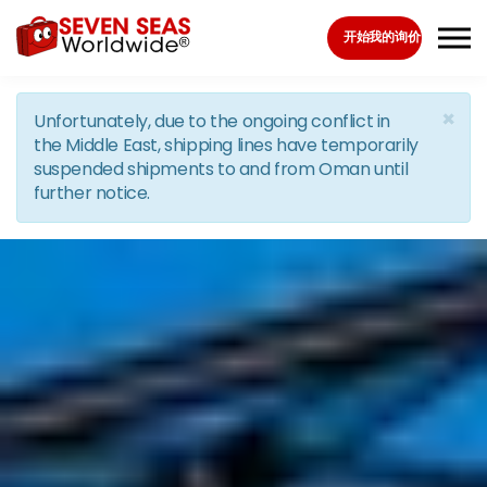
Skip to the content
开始我的询价
×
Unfortunately, due to the ongoing conflict in
the Middle East, shipping lines have temporarily
suspended shipments to and from Oman until
further notice.