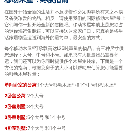
在国外开始全新的生活并不意味着你必须抛弃所有来之不易
又备受珍爱的物品。相反，请使用我们的国际移动木屋®带上
它们与你一起开始全新的冒险吧。移动木屋本质上是您独占
的迷你海运集装箱，可以直接送达您家门口，它真的是将生
活家居物品运送到海外的最简单，最安全的方式。
每个移动木屋®可承载高达1.25吨重量的物品，有三种尺寸供
您选择：大号、中号和小号。如果您有大批量物品需要寄
运，我们还可以为你同时提供多个木屋集装箱。下面是一个
方便的指南，根据您房子的大小可以帮助您估算您可能需要
的移动木屋数量：
单间卧室的公寓
:
1
个大号移动木屋® 和 1个中号移动木屋®
2卧室公寓
:
2
个大号
2卧室别墅
:
3
个大号
3卧室别墅
:
5
个大号
和
1个中号
4
卧室别墅
:
7
个大号
和
1
个中号