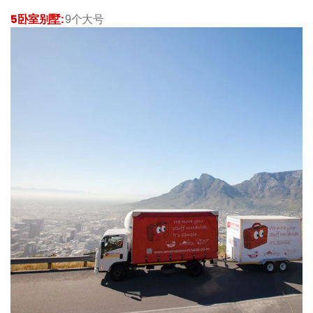
5
卧室别墅
:
9
个大号