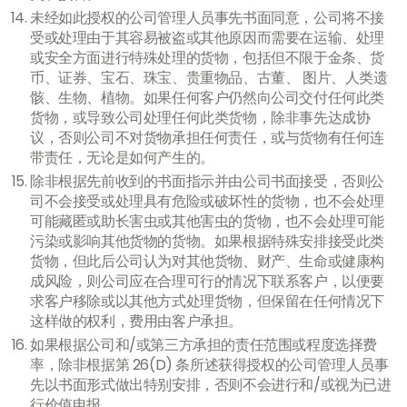
未经如此授权的公司管理人员事先书面同意，公司将不接
受或处理由于其容易被盗或其他原因而需要在运输、处理
或安全方面进行特殊处理的货物，包括但不限于金条、货
币、证券、宝石、珠宝、贵重物品、古董、 图片、人类遗
骸、生物、植物。如果任何客户仍然向公司交付任何此类
货物，或导致公司处理任何此类货物，除非事先达成协
议，否则公司不对货物承担任何责任，或与货物有任何连
带责任，无论是如何产生的。
除非根据先前收到的书面指示并由公司书面接受，否则公
司不会接受或处理具有危险或破坏性的货物，也不会处理
可能藏匿或助长害虫或其他害虫的货物，也不会处理可能
污染或影响其他货物的货物。如果根据特殊安排接受此类
货物，但此后公司认为对其他货物、财产、生命或健康构
成风险，则公司应在合理可行的情况下联系客户，以便要
求客户移除或以其他方式处理货物，但保留在任何情况下
这样做的权利，费用由客户承担。
如果根据公司和/或第三方承担的责任范围或程度选择费
率，除非根据第 26(D) 条所述获得授权的公司管理人员事
先以书面形式做出特别安排，否则不会进行和/或视为已进
行价值申报。