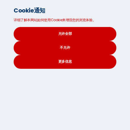
失或损坏的货物毛重每公斤 2 SDR 的费率计算，以
Cookie通知
较小者为准。
详细了解本网站如何使用Cookie来增强您的浏览体验。
(ii) 在符合以下 (iii) 的情况下，对于所有其他索赔：
(a) 本公司与客户相关交易标的物的价值； 或者 (b)
允许全部
在可以定义重量的情况下，按上述交易标的货物的
毛重每公斤 2 SDR 的汇率计算的金额； 或者 (c) 任
何一笔交易的 75,000 SDR，以较小者为准。
不允许
(iii) 在错误和/或遗漏的情况下，或一系列错误和/或
更多信息
遗漏重复或代表原始错误和/或遗漏的延续：(a) 招
致的损失； 或者 (b) 从最初的错误和/或遗漏发生之
CONTACT
SEARCH
SOCIAL
时起，任何一个交易年度累计 75,000 SDR，以较小
者为准。就第 26(A) 条而言，货物的价值应为其装
运或应装运时的价值。SD的价值应自公司收到书面
索赔之日计算。
(B) 根据上文第 2(B) 条和下文第 (D) 款，公司对因未能
在合理时间内交付或安排交付货物，或（如果根据第 25
条有特殊安排）遵守约定的出发或到达日期而造成的损
失或损害的责任，而造成的损失或损害的责任，在任何