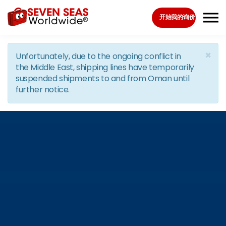
Skip to the content
开始我的询价
×
Unfortunately, due to the ongoing conflict in
the Middle East, shipping lines have temporarily
suspended shipments to and from Oman until
further notice.