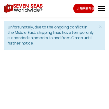
Skip to the content
开始我的询价
×
Unfortunately, due to the ongoing conflict in
the Middle East, shipping lines have temporarily
suspended shipments to and from Oman until
further notice.