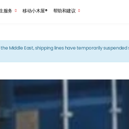
Skip to the content
生服务
移动小木屋®
帮助和建议
in the Middle East, shipping lines have temporarily suspende