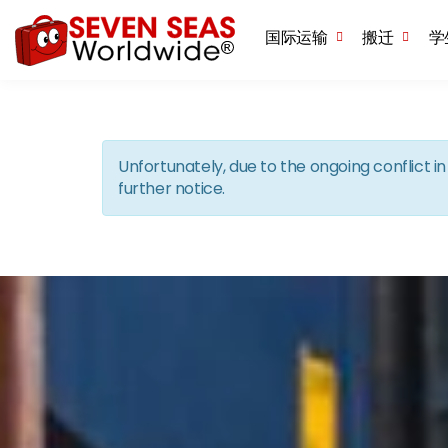
国际运输
搬迁
学
Unfortunately, due to the ongoing conflict 
further notice.