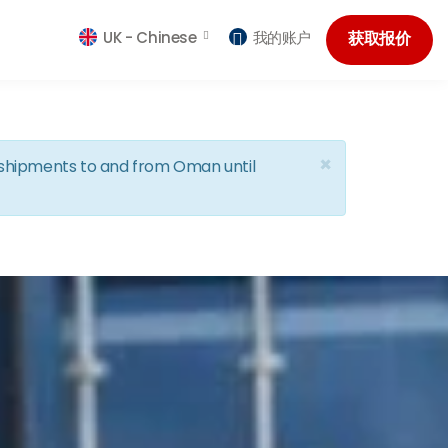
UK -
Chinese
我的账户
获取报价
×
d shipments to and from Oman until