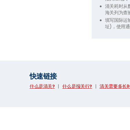
清关耗时从
海关列为查
填写国际运
址)，使用
快速链接
什么是清关?
|
什么是报关行?
|
清关需要多长时