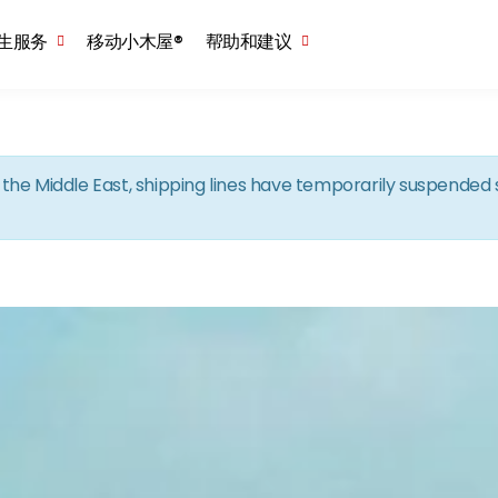
Skip to the content
生服务
移动小木屋®
帮助和建议
in the Middle East, shipping lines have temporarily suspende