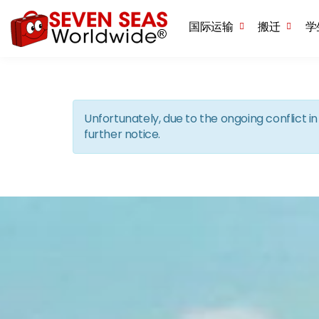
国际运输
搬迁
学
Unfortunately, due to the ongoing conflict 
further notice.