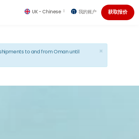
UK -
Chinese
我的账户
获取报价
×
d shipments to and from Oman until