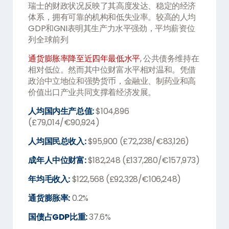
瑞士的财政状况反映了其高度发达、稳定的经济
体系，拥有可靠的机构和低失业率。较高的人均
GDP和GNI表明其生产力水平强劲，平均薪资位
列全球前列
通货膨胀率降至近四年最低水平
, 公共债务维持在
相对低位。然而其中位财富水平相对温和。凭借
政治中立地位和强势货币，金融业、制药业和高
价值出口产业共同支撑着经济发展。
人均国内生产总值:
$104,896
(£79,014/€90,924)
人均国民总收入:
$95,900 (£72,238/€83,126)
成年人中位财富:
$182,248 (£137,280/€157,973)
年均毛收入:
$122,568 (£92,328/€106,248)
通货膨胀率:
0.2%
国债占GDP比重:
37.6%