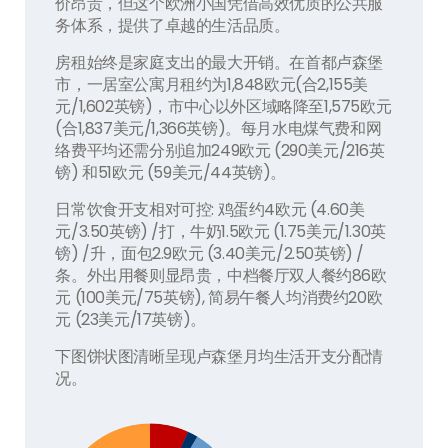
价昂贵，但这个欧洲小国凭借高效优质的公共服
务体系，提供了卓越的生活品质。
房租始终是家庭支出的最大开销。在首都卢森堡
市，一居室公寓月租约为1,848欧元(合2,155美
元/1,602英镑)，市中心以外区域略降至1,575欧元
(合1,837美元/1,366英镑)。每月水电煤气费和网
络费平均还需分别追加249欧元 (290美元/216英
镑) 和51欧元 (59美元/44英镑)。
日常饮食开支相对可控: 鸡蛋约4欧元 (4.60美
元/3.50英镑) /打，牛奶1.5欧元 (1.75美元/1.30英
镑) /升，面包2.9欧元 (3.40美元/2.50英镑) /
条。外出用餐则显昂贵，中档餐厅双人餐约86欧
元 (100美元/75英镑), 简易午餐人均消费约20欧
元 (23美元/17英镑)。
下图饼状图清晰呈现卢森堡月均生活开支分配情
况。