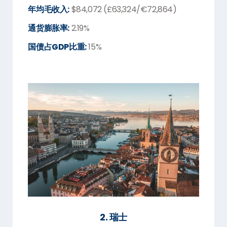
年均毛收入:
$84,072 (£63,324/€72,864)
通货膨胀率:
2.19%
国债占GDP比重:
15%
2. 瑞士