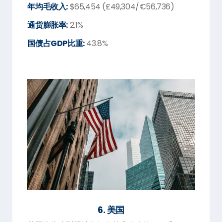
年均毛收入:
$65,454 (£49,304/€56,736)
通货膨胀率:
2.1%
国债占GDP比重:
43.8%
6. 美国