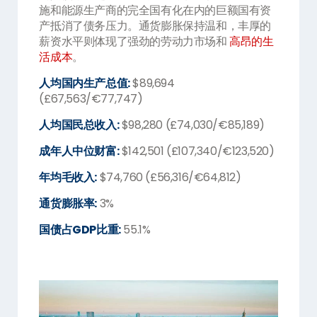
施和能源生产商的完全国有化在内的巨额国有资
产抵消了债务压力。通货膨胀保持温和，丰厚的
薪资水平则体现了强劲的劳动力市场和
高昂的生
活成本
。
人均国内生产总值:
$89,694
(£67,563/€77,747)
人均国民总收入:
$98,280 (£74,030/€85,189)
成年人中位财富:
$142,501 (£107,340/€123,520)
年均毛收入:
$74,760 (£56,316/€64,812)
通货膨胀率:
3%
国债占GDP比重:
55.1%