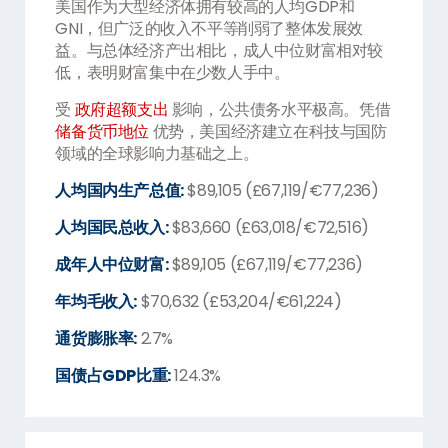
美国作为大型经济体拥有较高的人均GDP和
GNI，但广泛的收入不平等削弱了整体发展效
益。与总体经济产出相比，成人中位财富相对较
低，表明财富集中在少数人手中。
受
政府超额支出
影响，公共债务水平极高。凭借
储备货币地位
优势，美国经济建立在科技与国防
领域的全球影响力基础之上。
人均国内生产总值:
$89,105 (£67,119/€77,236)
人均国民总收入:
$83,660 (£63,018/€72,516)
成年人中位财富:
$89,105 (£67,119/€77,236)
年均毛收入:
$70,632 (£53,204/€61,224)
通货膨胀率:
2.7%
国债占GDP比重:
124.3%