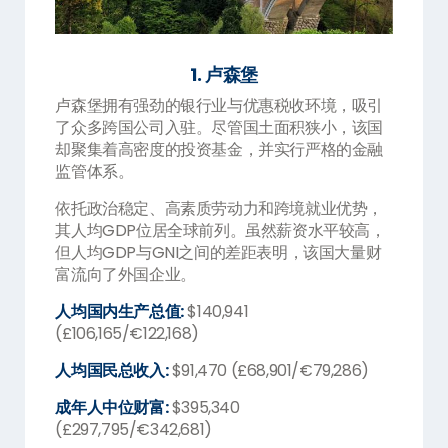
1. 卢森堡
卢森堡拥有强劲的银行业与优惠税收环境，吸引
了众多跨国公司入驻。尽管国土面积狭小，该国
却聚集着高密度的投资基金，并实行严格的金融
监管体系。
依托政治稳定、高素质劳动力和跨境就业优势，
其人均GDP位居全球前列。虽然薪资水平较高，
但人均GDP与GNI之间的差距表明，该国大量财
富流向了外国企业。
人均国内生产总值:
$140,941
(£106,165/€122,168)
人均国民总收入:
$91,470 (£68,901/€79,286)
成年人中位财富:
$395,340
(£297,795/€342,681)