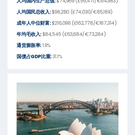
人均国内生产总值:
$74,969 (£56,471/€64,983)
人均国民总收入:
$98,280 (£74,030/€85,189)
成年人中位财富:
$216,098 (£162,778/€187,314)
年均毛收入:
$84,545 (£63,684/€73,284)
通货膨胀率:
1.9%
国债占GDP比重:
31.1%