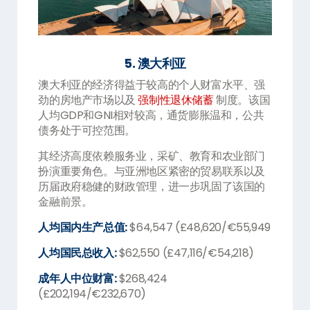
5. 澳大利亚
澳大利亚的经济得益于较高的个人财富水平、强
劲的房地产市场以及
强制性退休储蓄
制度。该国
人均GDP和GNI相对较高，通货膨胀温和，公共
债务处于可控范围。
其经济高度依赖服务业，采矿、教育和农业部门
扮演重要角色。与亚洲地区紧密的贸易联系以及
历届政府稳健的财政管理，进一步巩固了该国的
金融前景。
人均国内生产总值:
$64,547 (£48,620/€55,949
人均国民总收入:
$62,550 (£47,116/€54,218)
成年人中位财富:
$268,424
(£202,194/€232,670)