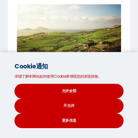
Cookie通知
详细了解本网站如何使用Cookie来增强您的浏览体验。
7. 爱尔兰
允许全部
爱尔兰人均GDP位居世界前列。然而诸如苹果、
阿尔法 (谷歌）、Meta和辉瑞等
跨国企业的存在
不允许
显著影响了数据表现。明显较低的人均GNI更真
实地反映了居民实际财富水平。该国失业率低，
更多信息
通胀稳定，公共债务适度。经济模式以出口为导
向，科技与制药行业发挥关键作用。
CONTACT
SEARCH
SOCIAL