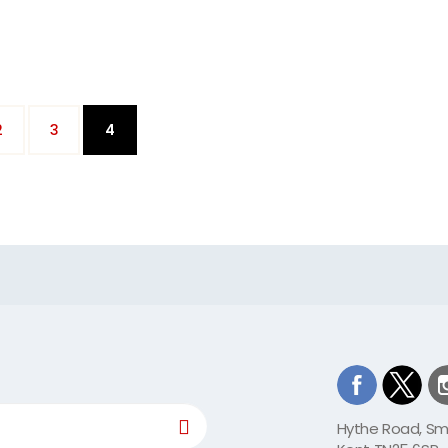
(current)
2
3
4
Hythe Road, S