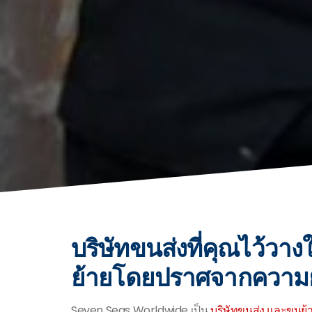
บริษัทขนส่งที่คุณไว้วาง
ย้ายโดยปราศจากความย
Seven Seas Worldwide เป็น
บริษัทขนส่ง และขนย้