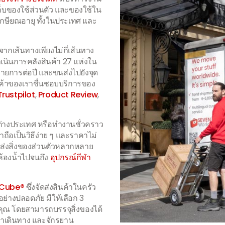
็บของใช้ส่วนตัว และของใช้ใน
้เกษียณอายุ ทั้งในประเทศ และ
นจากเส้นทางเพียงไม่กี่เส้นทาง
ำเนินการคลังสินค้า 27 แห่งใน
ายการต่อปี และขนส่งไปยังจุด
ค้าของเราชื่นชอบบริการของ
Trustpilot
,
Product Review
,
ต่างประเทศ หรือทำงานชั่วคราว
ถือเป็นวิธีง่าย ๆ และราคาไม่
ส่งสิ่งของส่วนตัวหลากหลาย
นห้องน้ำไปจนถึง
อุปกรณ์กีฬา
eCube®
ซึ่งจัดส่งสินค้าในครัว
ย่างปลอดภัย มีให้เลือก 3
คุณ โดยสามารถบรรจุสิ่งของได้
ป๋าเดินทาง และจักรยาน