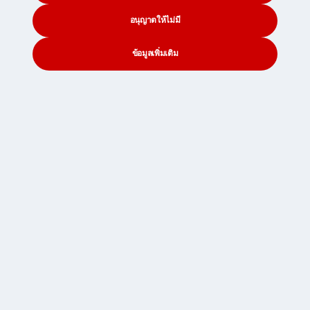
ปลอดภัย:
ได้รับการประมวลผลด้วยวิธีการที่เหมาะสม
อนุญาตให้ไม่มี
เพื่อรักษาความปลอดภัยข้อมูล
*เอเชียตะวันออกประกอบด้วย จีน เขตบริหารพิเศษ
ข้อมูลเพิ่มเติม
ฮ่องกง เกาหลีใต้และไต้หวัน
CONTACT
SEARCH
SOCIAL
**เอเชียตะวันออกเฉียงใต้ประกอบด้วย อินโดนีเซีย
มาเลเซีย สิงคโปร์ ไทยและเวียดนาม