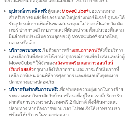
ต่อไปนี้คือข้อดีที่คุณจะได้รับเมื่อเลือกใช้บริการของเรา:
อุปกรณ์การแพ็คฟรี:
ตู้ขนส่ง
MoveCube®
ของเราเหมาะ
สำหรับการขนส่งสิ่งของขนาดใหญ่อย่างเฟอร์นิเจอร์ คุณจะได้
รับอุปกรณ์การแพ็คเป็นของสมนาคุณ ไม่ว่าจะเป็นสายวัด คัต
เตอร์ ปากกาเคมี เทปกาวและที่ตัดเทป รวมทั้งแผ่นรองพื้นสาม
ผืนสำหรับประเมินความจุดของตู้ MoveCube® ขนาดใหญ่
กลาง หรือเล็ก
บริการครบวงจร:
เริ่มด้วยการสร้า
งเสนอราคาฟรี
สั่งซื้อบริการ
และเลือกวันที่สะดวกให้เรานำอุปกรณ์การแพ็คไปส่ง และนำตู้
MoveCube® ให้จัดของ
หลังจากเตรียมเอกสารออนไลน์
เรียบร้อยแล้ว
กรุณาแจ้งให้เราทราบ และเราจะดำเนินการที่
เหลือ อาทิเช่น ผ่านพิธีการศุลกากร และส่งมอบถึงจุดหมาย
ปลายทางอย่างปลอดภัย
บริการรับฝากสัมภาระฟรี:
เพื่อช่วยลดความยุ่งยากในการย้าย
ระหว่างมหาวิทยาลัยกับบ้าน หรือรอที่อยู่ใหม่ เรามีบริการรับ
ฝากสัมภาระระหว่างประเทศฟรี 2 สัปดาห์ ทั้งที่ต้นทางและ
ปลายทาง หากต้องการขยายเวลา โปรดแจ้งให้เราทราบ เรา
พร้อมให้บริการในราคาย่อมเยา