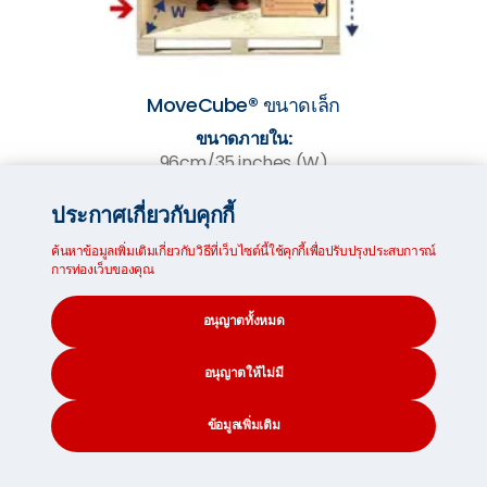
MoveCube® ขนาดเล็ก
ขนาดภายใน:
96cm/35 inches (W)
187cm/73 inches (H)
111cm/43 inches (D)
ประกาศเกี่ยวกับคุกกี้
ค้นหาข้อมูลเพิ่มเติมเกี่ยวกับวิธีที่เว็บไซต์นี้ใช้คุกกี้เพื่อปรับปรุงประสบการณ์
การท่องเว็บของคุณ
รับใบเสนอราคาทันทีe
อนุญาตทั้งหมด
อนุญาตให้ไม่มี
บริษัท Seven Seas Worldwide ให้บริการขนย้าย
ระหว่างประเทศอย่างมืออาชีพและตรงเวลา ทุกขั้นตอน
ข้อมูลเพิ่มเติม
ตั้งแต่การมารับและส่งมอบราบรื่น เจ้าหน้าที่ฝ่ายบริการ
CONTACT
SEARCH
SOCIAL
ลูกค้าของ Seven Seas Worldwide เป็นมืออาชีพและ