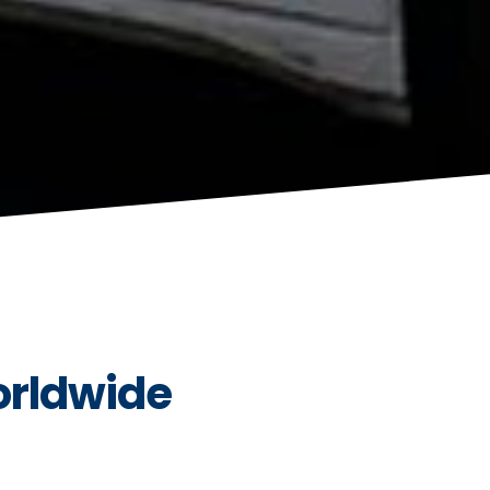
orldwide