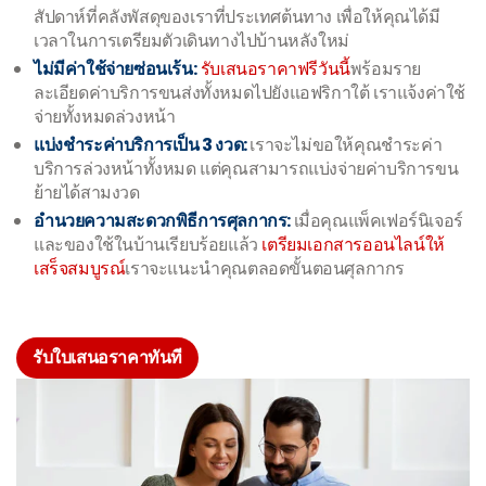
สัปดาห์ที่คลังพัสดุของเราที่ประเทศต้นทาง เพื่อให้คุณได้มี
เวลาในการเตรียมตัวเดินทางไปบ้านหลังใหม่
ไม่มีค่าใช้จ่ายซ่อนเร้น:
รับเสนอราคาฟรีวันนี้
พร้อมราย
ละเอียดค่าบริการขนส่งทั้งหมดไปยังแอฟริกาใต้ เราแจ้งค่าใช้
จ่ายทั้งหมดล่วงหน้า
แบ่งชำระค่าบริการเป็น 3 งวด:
เราจะไม่ขอให้คุณชำระค่า
บริการล่วงหน้าทั้งหมด แต่คุณสามารถแบ่งจ่ายค่าบริการขน
ย้ายได้สามงวด
อำนวยความสะดวกพิธีการศุลกากร:
เมื่อคุณแพ็คเฟอร์นิเจอร์
และของใช้ในบ้านเรียบร้อยแล้ว
เตรียมเอกสารออนไลน์ให้
เสร็จสมบูรณ์
เราจะแนะนำคุณตลอดขั้นตอนศุลกากร
รับใบเสนอราคาทันที