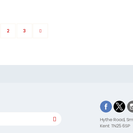
rrent)
2
3
Hythe Road, S
Kent TN25 6SP