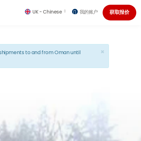
UK -
Chinese
我的账户
获取报价
×
d shipments to and from Oman until