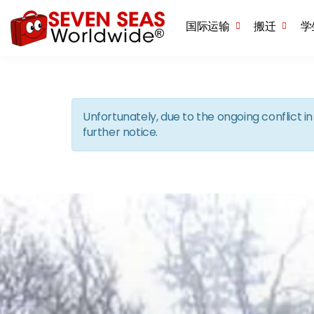
国际运输
搬迁
学
Unfortunately, due to the ongoing conflict 
further notice.