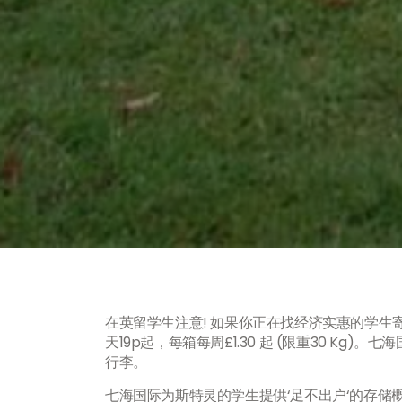
在英留学生注意! 如果你正在找经济实惠的学
天19p起，每箱每周£1.30 起 (限重30 K
行李。
七海国际为斯特灵的学生提供‘足不出户‘的存储