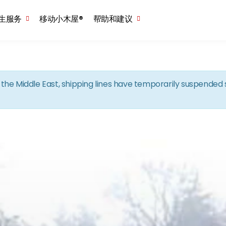
Skip to the content
生服务
移动小木屋®
帮助和建议
in the Middle East, shipping lines have temporarily suspende