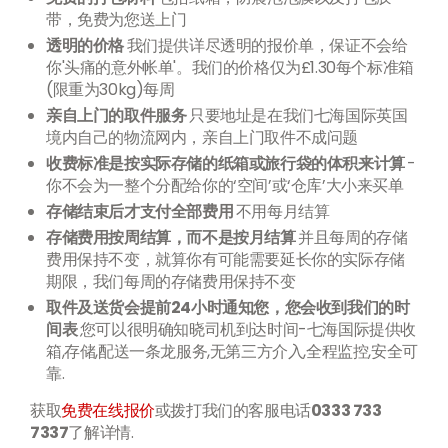
带，免费为您送上门
透明的价格
我们提供详尽透明的报价单，保证不会给
你'头痛的意外帐单'。我们的价格仅为£1.30每个标准箱
(限重为30kg)每周
亲自上门的取件服务
只要地址是在我们七海国际英国
境内自己的物流网内，亲自上门取件不成问题
收费标准是按实际存储的纸箱或旅行袋的体积来计算
-
你不会为一整个分配给你的‘空间’或‘仓库’大小来买单
存储结束后才支付全部费用
不用每月结算
存储费用按周结算，而不是按月结算
并且每周的存储
费用保持不变，就算你有可能需要延长你的实际存储
期限，我们每周的存储费用保持不变
取件及送货会提前24小时通知您，您会收到我们的时
间表
您可以很明确知晓司机到达时间-七海国际提供收
箱,存储,配送一条龙服务,无第三方介入,全程监控,安全可
靠.
获取
免费在线报价
或拨打我们的客服电话
0333 733
7337
了解详情.