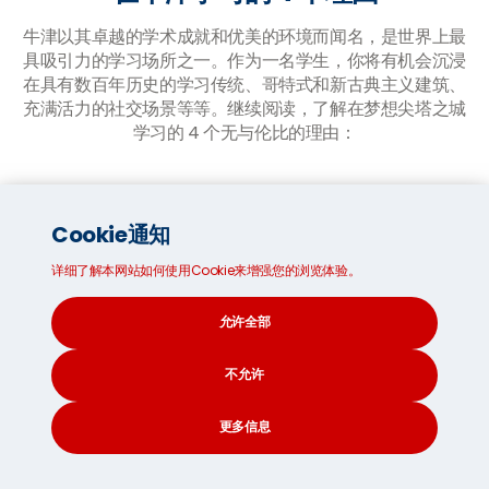
牛津以其卓越的学术成就和优美的环境而闻名，是世界上最
具吸引力的学习场所之一。作为一名学生，你将有机会沉浸
在具有数百年历史的学习传统、哥特式和新古典主义建筑、
充满活力的社交场景等等。继续阅读，了解在梦想尖塔之城
学习的 4 个无与伦比的理由：
Cookie通知
详细了解本网站如何使用Cookie来增强您的浏览体验。
允许全部
强化学习：
不允许
牛津大学的学生生活以
四十四所学院
为中
心。你可以访问世界一流的图书馆、研究设
更多信息
施和学术资源。一个独特的方面是教程系
统。本科生每周有一到两次辅导，他们会在
CONTACT
SEARCH
SOCIAL
小组中与导师会面，深入分析学术主题。这