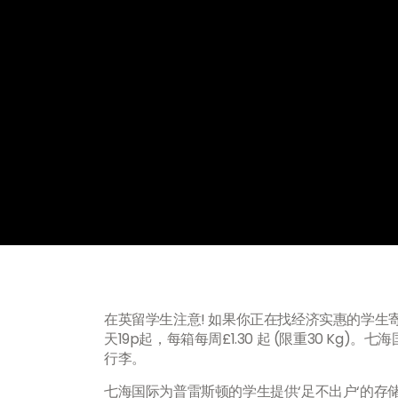
在英留学生注意! 如果你正在找经济实惠的学
天19p起，每箱每周£1.30 起 (限重30 K
行李。
七海国际为普雷斯顿的学生提供‘足不出户‘的存