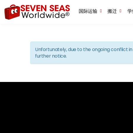
国际运输
搬迁
学
Unfortunately, due to the ongoing conflict 
further notice.