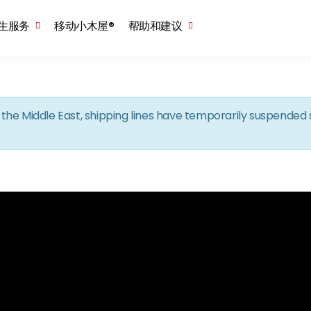
Skip to the content
生服务
移动小木屋®
帮助和建议
in the Middle East, shipping lines have temporarily suspende