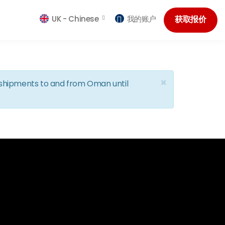
UK -
Chinese
我的账户
获取报价
×
d shipments to and from Oman until