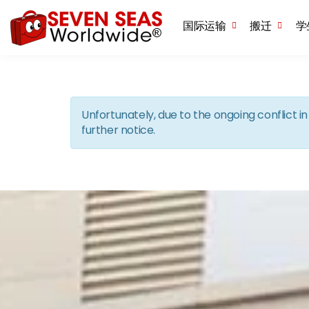
国际运输
搬迁
学
Unfortunately, due to the ongoing conflict 
further notice.