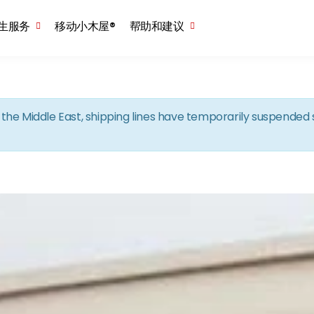
Skip to the content
生服务
移动小木屋®
帮助和建议
in the Middle East, shipping lines have temporarily suspende