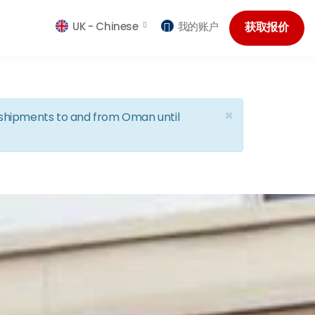
UK -
Chinese
我的账户
获取报价
×
d shipments to and from Oman until