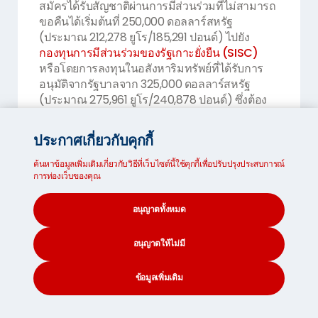
สมัครได้รับสัญชาติผ่านการมีส่วนร่วมที่ไม่สามารถ
ขอคืนได้เริ่มต้นที่ 250,000 ดอลลาร์สหรัฐ
(ประมาณ 212,278 ยูโร/185,291 ปอนด์) ไปยัง
กองทุนการมีส่วนร่วมของรัฐเกาะยั่งยืน (SISC)
หรือโดยการลงทุนในอสังหาริมทรัพย์ที่ได้รับการ
อนุมัติจากรัฐบาลจาก 325,000 ดอลลาร์สหรัฐ
(ประมาณ 275,961 ยูโร/240,878 ปอนด์) ซึ่งต้อง
ถือครองเป็นเวลาอย่างน้อยเจ็ดปี
ประกาศเกี่ยวกับคุกกี้
ค่าธรรมเนียมเพิ่มเติมตั้งแต่ 10,000-50,000 เหรียญ
สหรัฐ (ประมาณ 8,491-42,456 ยูโร / 7,412-
ค้นหาข้อมูลเพิ่มเติมเกี่ยวกับวิธีที่เว็บไซต์นี้ใช้คุกกี้เพื่อปรับปรุงประสบการณ์
37,058 ปอนด์) ครอบคลุมการตรวจสอบสถานะ
การท่องเว็บของคุณ
ทางกฎหมาย คู่สมรส ผู้ปกครองอายุมากกว่า 55 ปี
และผู้ที่อยู่ในอุปการะอายุต่ำกว่า 18 ปี หรือ 18-26 ปี
อนุญาตทั้งหมด
x
หนังสือเดินทางเซนต์คิตส์และเนวิสให้สิทธิพลเมือง
Sign up to find out
อนุญาตให้ไม่มี
เต็มรูปแบบสำหรับสมาชิกครอบครัวที่มีคุณสมบัติ
more about our MoveCube®!
อนุญาตให้ถือ
สัญชาติคู่
และให้สิทธิ์เข้าประเทศได้
โดยไม่ต้องขอวีซ่าสำหรับ 154 ประเทศ
ข้อมูลเพิ่มเติม
CONTACT
SEARCH
SOCIAL