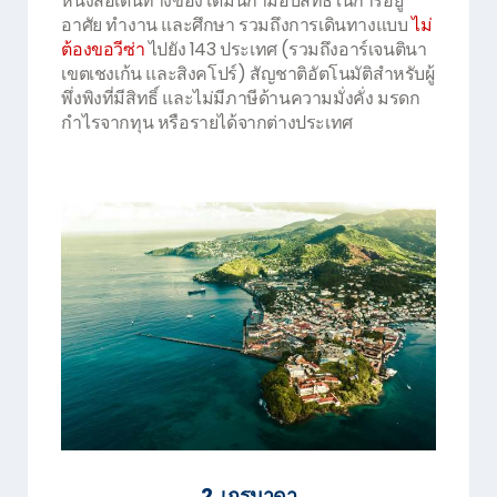
หนังสือเดินทางของโดมินีกามอบสิทธิ์ในการอยู่
อาศัย ทำงาน และศึกษา รวมถึงการเดินทางแบบ
ไม่
ต้องขอวีซ่า
ไปยัง 143 ประเทศ (รวมถึงอาร์เจนตินา
เขตเชงเก้น และสิงคโปร์) สัญชาติอัตโนมัติสำหรับผู้
พึ่งพิงที่มีสิทธิ์ และไม่มีภาษีด้านความมั่งคั่ง มรดก
กำไรจากทุน หรือรายได้จากต่างประเทศ
2. เกรนาดา