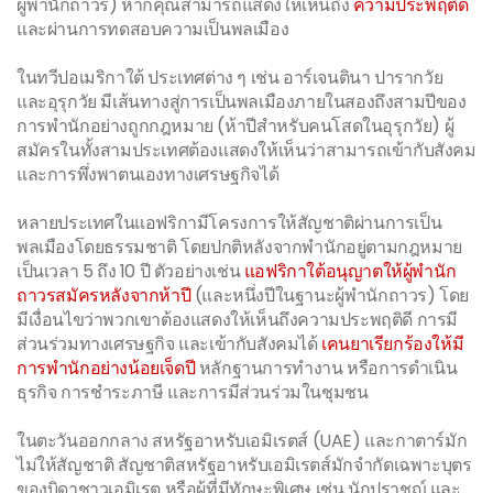
ผู้พำนักถาวร) หากคุณสามารถแสดงให้เห็นถึง
ความประพฤติดี
และผ่านการทดสอบความเป็นพลเมือง
ในทวีปอเมริกาใต้ ประเทศต่าง ๆ เช่น อาร์เจนตินา ปารากวัย
และอุรุกวัย มีเส้นทางสู่การเป็นพลเมืองภายในสองถึงสามปีของ
การพำนักอย่างถูกกฎหมาย (ห้าปีสำหรับคนโสดในอุรุกวัย) ผู้
สมัครในทั้งสามประเทศต้องแสดงให้เห็นว่าสามารถเข้ากับสังคม
และการพึ่งพาตนเองทางเศรษฐกิจได้
หลายประเทศในแอฟริกามีโครงการให้สัญชาติผ่านการเป็น
พลเมืองโดยธรรมชาติ โดยปกติหลังจากพำนักอยู่ตามกฎหมาย
เป็นเวลา 5 ถึง 10 ปี ตัวอย่างเช่น
แอฟริกาใต้อนุญาตให้ผู้พำนัก
ถาวรสมัครหลังจากห้าปี
(และหนึ่งปีในฐานะผู้พำนักถาวร) โดย
มีเงื่อนไขว่าพวกเขาต้องแสดงให้เห็นถึงความประพฤติดี การมี
ส่วนร่วมทางเศรษฐกิจ และเข้ากับสังคมได้
เคนยาเรียกร้องให้มี
การพำนักอย่างน้อยเจ็ดปี
หลักฐานการทำงาน หรือการดำเนิน
ธุรกิจ การชำระภาษี และการมีส่วนร่วมในชุมชน
ในตะวันออกกลาง สหรัฐอาหรับเอมิเรตส์ (UAE) และกาตาร์มัก
ไม่ให้สัญชาติ สัญชาติสหรัฐอาหรับเอมิเรตส์มักจำกัดเฉพาะบุตร
ของบิดาชาวเอมิเรต หรือผู้ที่มีทักษะพิเศษ เช่น นักปราชญ์ และ