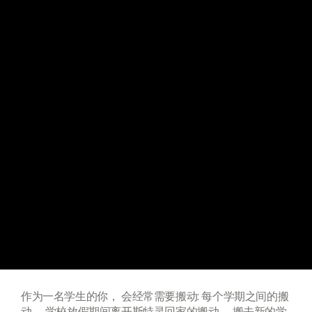
作为一名学生的你， 会经常需要搬动: 每个学期之间的搬
动， 学校放假期间离开斯特灵回家的搬动， 搬去新的学