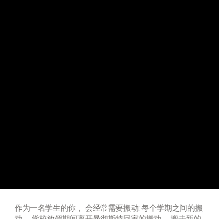
作为一名学生的你， 会经常需要搬动: 每个学期之间的搬
动， 学校放假期间离开曼彻斯特回家的搬动， 搬去新的