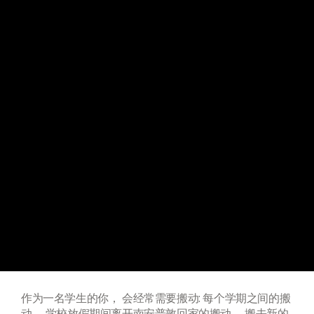
作为一名学生的你， 会经常需要搬动: 每个学期之间的搬
动， 学校放假期间离开南安普敦回家的搬动， 搬去新的