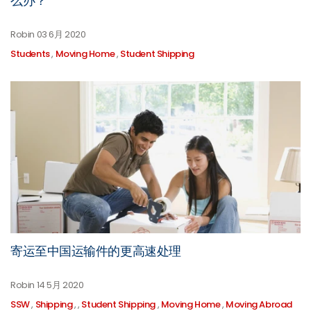
么办？
Robin
03 6月 2020
Students
,
Moving Home
,
Student Shipping
寄运至中国运输件的更高速处理
Robin
14 5月 2020
SSW
,
Shipping
,
,
Student Shipping
,
Moving Home
,
Moving Abroad