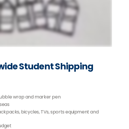
wide Student Shipping
 bubble wrap and marker pen
rseas
backpacks, bicycles, TVs, sports equipment and
udget