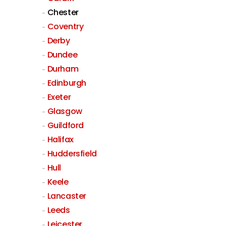
Chester
Coventry
Derby
Dundee
Durham
Edinburgh
Exeter
Glasgow
Guildford
Halifax
Huddersfield
Hull
Keele
Lancaster
Leeds
Leicester