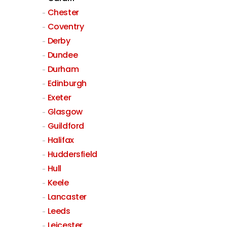
Chester
Coventry
Derby
Dundee
Durham
Edinburgh
Exeter
Glasgow
Guildford
Halifax
Huddersfield
Hull
Keele
Lancaster
Leeds
Leicester