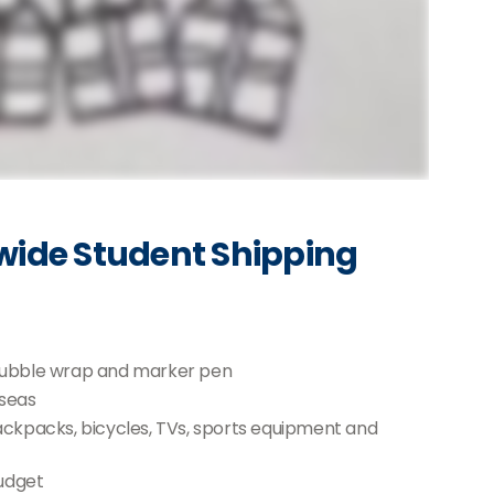
wide Student Shipping
 bubble wrap and marker pen
rseas
backpacks, bicycles, TVs, sports equipment and
udget