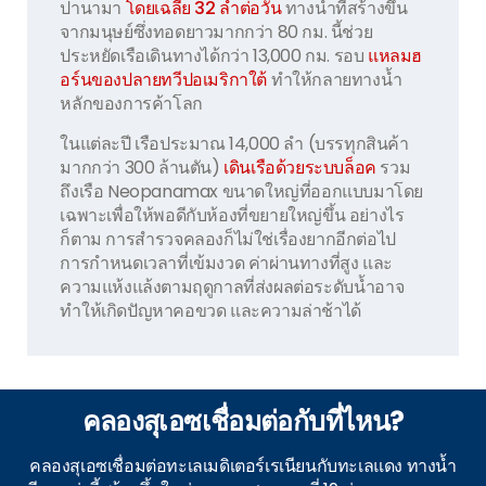
ปานามา
โดยเฉลี่ย 32 ลำต่อวัน
ทางน้ำที่สร้างขึ้น
จากมนุษย์ซึ่งทอดยาวมากกว่า 80 กม. นี้ช่วย
ประหยัดเรือเดินทางได้กว่า 13,000 กม. รอบ
แหลมฮ
อร์นของปลายทวีปอเมริกาใต้
ทำให้กลายทางน้ำ
หลักของการค้าโลก
ในแต่ละปี เรือประมาณ 14,000 ลำ (บรรทุกสินค้า
มากกว่า 300 ล้านตัน)
เดินเรือด้วยระบบล็อค
รวม
ถึงเรือ Neopanamax ขนาดใหญ่ที่ออกแบบมาโดย
เฉพาะเพื่อให้พอดีกับห้องที่ขยายใหญ่ขึ้น อย่างไร
ก็ตาม การสำรวจคลองก็ไม่ใช่เรื่องยากอีกต่อไป
การกำหนดเวลาที่เข้มงวด ค่าผ่านทางที่สูง และ
ความแห้งแล้งตามฤดูกาลที่ส่งผลต่อระดับน้ำอาจ
ทำให้เกิดปัญหาคอขวด และความล่าช้าได้
คลองสุเอซเชื่อมต่อกับที่ไหน?
คลองสุเอซเชื่อมต่อทะเลเมดิเตอร์เรเนียนกับทะเลแดง ทางน้ำ