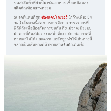
ขนส่งสินค้าที่จำเป็น เช่น อาหาร เชื้อเพลิง และ
ผลิตภัณฑ์อุตสาหกรรม
ณ จุดที่แคบที่สุด
ช่องแคบโดเวอร์
(กว้างเพียง 34
กม.) เส้นทางนี้ต้องการการจัดการการจราจรที่
พิถีพิถันเพื่อป้องกันการชนกัน ถึงแม้ว่าจะมีระบบ
นำทางที่ทันสมัย กระแสน้ำที่แรง สภาพอากาศที่
คาดเดาไม่ได้ และความแออัดสูง ทำให้เส้นทางนี้
กลายเป็นเส้นทางที่ท้าทายสำหรับนักเดินเรือ