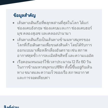
ข้อมูลสำคัญ
เส้นทางเดินเรือที่พลุกพล่านที่สุดในโลก ได้แก่
ช่องแคบอังกฤษ ช่องแคบมะละกา ช่องแคบฮอร์
มุซ คลองสุเอซ และคลองปานามา
เส้นทางเดินเรือเป็นเส้นทางข้ามมหาสมุทรของ
โลกที่เรือเดินตามเพื่อขนส่งสินค้า โดยได้รับการ
ออกแบบมาเพื่อหลีกเลี่ยงอันตราย เช่น สภาพ
อากาศสุดขั้ว การละเมิดลิขสิทธิ์ และความแออัด
เรือคอนเทนเนอร์ใช้เวลาประมาณ 12 ถึง 60 วัน
ในการข้ามมหาสมุทรแปซิฟิก ทั้งนี้ขึ้นอยู่กับเส้น
ทาง ขนาดและความเร็วของเรือ สภาพอากาศ
และการจอดเทียบท่า
ลิงค์ด่วน