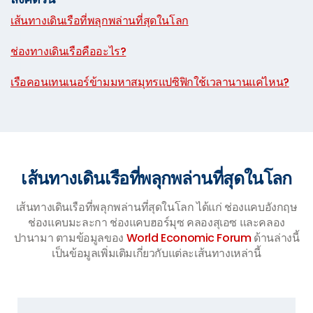
เส้นทางเดินเรือที่พลุกพล่านที่สุดในโลก
|
ช่องทางเดินเรือคืออะไร?
|
เรือคอนเทนเนอร์ข้ามมหาสมุทรแปซิฟิกใช้เวลานานแค่ไหน?
เส้นทางเดินเรือที่พลุกพล่านที่สุดในโลก
เส้นทางเดินเรือที่พลุกพล่านที่สุดในโลก ได้แก่ ช่องแคบอังกฤษ
ช่องแคบมะละกา ช่องแคบฮอร์มุซ คลองสุเอซ และคลอง
ปานามา ตามข้อมูลของ
World Economic Forum
ด้านล่างนี้
เป็นข้อมูลเพิ่มเติมเกี่ยวกับแต่ละเส้นทางเหล่านี้