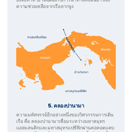
ความช่วยเหลือจากเรือลากจูง
5. คลองปานามา
ความมหัศจรรย์อีกอย่างหนึ่งของวิศวกรรมการเดิน
เรือ คือ คลองปานามาเชื่อมระหว่างมหาสมุทร
แอตแลนติกและมหาสมุทรแปซิฟิกผ่านคอคอดแคบ