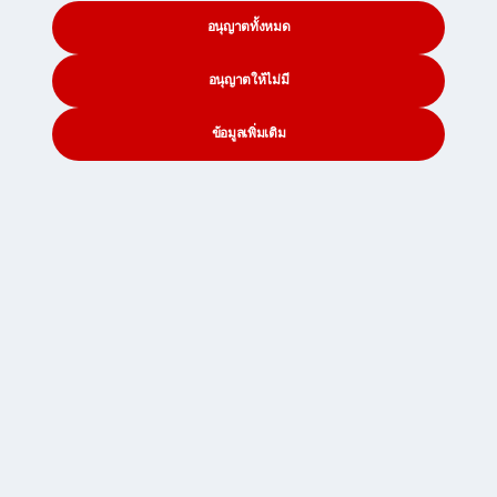
อนุญาตทั้งหมด
อนุญาตให้ไม่มี
ข้อมูลเพิ่มเติม
CONTACT
SEARCH
SOCIAL
เรือคอนเทนเนอร์ข้ามมหาสมุทรแปซิฟิก
ใช้เวลานานแค่ไหน?
เรือคอนเทนเนอร์ใช้เวลาประมาณ 12 ถึง 60 วันในการข้าม
มหาสมุทรแปซิฟิก ทั้งนี้ขึ้นอยู่กับเส้นทาง ขนาดและความเร็ว
ของเรือ สภาพอากาศ และการจอดเทียบท่า เรือหลายลำปฏิบัติ
ตามกำหนดเวลาอย่างเคร่งครัดเพื่อให้แน่ใจว่ามีการส่งมอบตรง
เวลา รวมถึง ตอบสนองความต้องการของภาคการผลิต และการ
ค้าปลีก