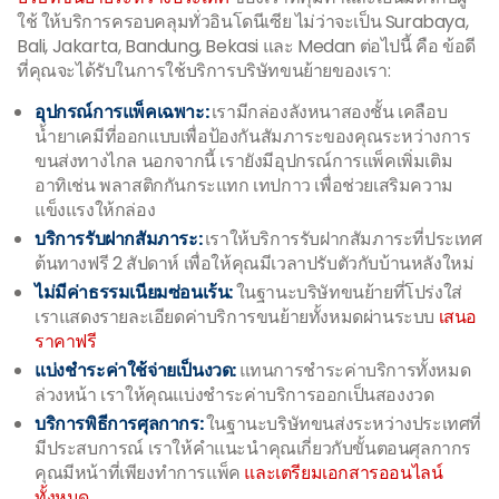
ใช้ ให้บริการครอบคลุมทั่วอินโดนีเซีย ไม่ว่าจะเป็น Surabaya,
Bali, Jakarta, Bandung, Bekasi และ Medan ต่อไปนี้ คือ ข้อดี
ที่คุณจะได้รับในการใช้บริการบริษัทขนย้ายของเรา:
อุปกรณ์การแพ็คเฉพาะ:
เรามีกล่องลังหนาสองชั้น เคลือบ
น้ำยาเคมีที่ออกแบบเพื่อป้องกันสัมภาระของคุณระหว่างการ
ขนส่งทางไกล นอกจากนี้ เรายังมีอุปกรณ์การแพ็คเพิ่มเติม
อาทิเช่น พลาสติกกันกระแทก เทปกาว เพื่อช่วยเสริมความ
แข็งแรงให้กล่อง
บริการรับฝากสัมภาระ:
เราให้บริการรับฝากสัมภาระที่ประเทศ
ต้นทางฟรี 2 สัปดาห์ เพื่อให้คุณมีเวลาปรับตัวกับบ้านหลังใหม่
ไม่มีค่าธรรมเนียมซ่อนเร้น:
ในฐานะบริษัทขนย้ายที่โปร่งใส่
เราแสดงรายละเอียดค่าบริการขนย้ายทั้งหมดผ่านระบบ
เสนอ
ราคาฟรี
แบ่งชำระค่าใช้จ่ายเป็นงวด:
แทนการชำระค่าบริการทั้งหมด
ล่วงหน้า เราให้คุณแบ่งชำระค่าบริการออกเป็นสองงวด
บริการพิธีการศุลกากร:
ในฐานะบริษัทขนส่งระหว่างประเทศที่
มีประสบการณ์ เราให้คำแนะนำคุณเกี่ยวกับขั้นตอนศุลกากร
คุณมีหน้าที่เพียงทำการแพ็ค
และเตรียมเอกสารออนไลน์
ทั้งหมด