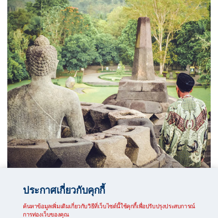
ประกาศเกี่ยวกับคุกกี้
วัฒนธรรมอินโดนีเซียให้ความสำคัญกับครอบครัวและชุมชน
ค้นหาข้อมูลเพิ่มเติมเกี่ยวกับวิธีที่เว็บไซต์นี้ใช้คุกกี้เพื่อปรับปรุงประสบการณ์
ผู้คนชอบการพบปะสังสรรค์ แบ่งปันอาหาร และมีความสุขไปกับ
การท่องเว็บของคุณ