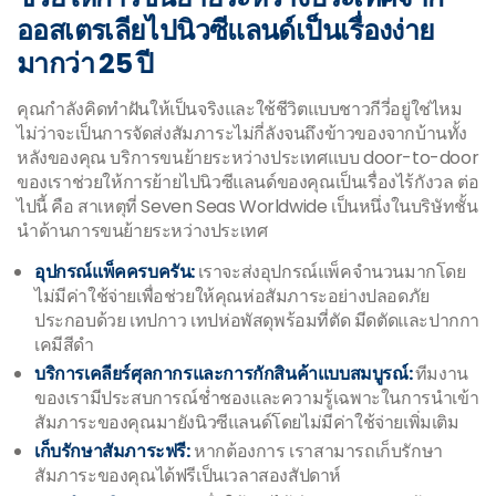
ออสเตรเลียไปนิวซีแลนด์เป็นเรื่องง่าย
มากว่า 25 ปี
คุณกำลังคิดทำฝันให้เป็นจริงและใช้ชีวิตแบบชาวกีวี่อยู่ใช่ไหม
ไม่ว่าจะเป็นการจัดส่งสัมภาระไม่กี่ลังจนถึงข้าวของจากบ้านทั้ง
หลังของคุณ บริการขนย้ายระหว่างประเทศแบบ door-to-door
ของเราช่วยให้การย้ายไปนิวซีแลนด์ของคุณเป็นเรื่องไร้กังวล ต่อ
ไปนี้ คือ สาเหตุที่ Seven Seas Worldwide เป็นหนึ่งในบริษัทชั้น
นำด้านการขนย้ายระหว่างประเทศ
อุปกรณ์แพ็คครบครัน:
เราจะส่งอุปกรณ์แพ็คจำนวนมากโดย
ไม่มีค่าใช้จ่ายเพื่อช่วยให้คุณห่อสัมภาระอย่างปลอดภัย
ประกอบด้วย เทปกาว เทปห่อพัสดุพร้อมที่ตัด มีดตัดและปากกา
เคมีสีดำ
บริการเคลียร์ศุลกากรและการกักสินค้าแบบสมบูรณ์:
ทีมงาน
ของเรามีประสบการณ์ช่ำชองและความรู้เฉพาะในการนำเข้า
สัมภาระของคุณมายังนิวซีแลนด์โดยไม่มีค่าใช้จ่ายเพิ่มเติม
เก็บรักษาสัมภาระฟรี:
หากต้องการ เราสามารถเก็บรักษา
สัมภาระของคุณได้ฟรีเป็นเวลาสองสัปดาห์