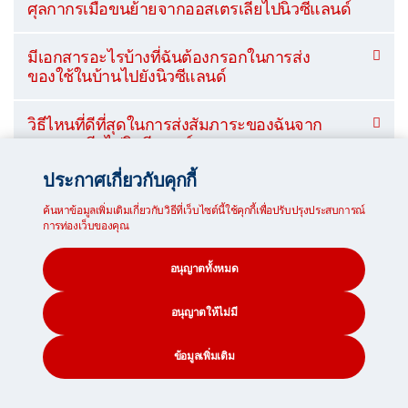
ศุลกากรเมื่อขนย้ายจากออสเตรเลียไปนิวซีแลนด์
มีเอกสารอะไรบ้างที่ฉันต้องกรอกในการส่ง
ของใช้ในบ้านไปยังนิวซีแลนด์
วิธีไหนที่ดีที่สุดในการส่งสัมภาระของฉันจาก
ออสเตรเลียไปนิวซีแลนด์
ประกาศเกี่ยวกับคุกกี้
มีสิ่งขออะไรบ้างที่ฉันไม่สามารถส่งใน
MoveCube® ไปยังนิวซีแลนด์ได้
ค้นหาข้อมูลเพิ่มเติมเกี่ยวกับวิธีที่เว็บไซต์นี้ใช้คุกกี้เพื่อปรับปรุงประสบการณ์
การท่องเว็บของคุณ
อนุญาตทั้งหมด
การจัดส่งสัมภาระไปนิวซีแลนด์จาก
ออสเตรเลียใช้เวลานานแค่ไหน
อนุญาตให้ไม่มี
ข้อมูลเพิ่มเติม
ทางเรือ
CONTACT
SEARCH
SOCIAL