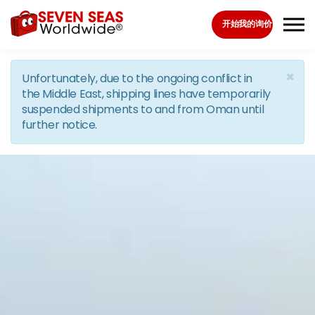
Skip to the content
开始我的询价
×
Unfortunately, due to the ongoing conflict in
the Middle East, shipping lines have temporarily
suspended shipments to and from Oman until
further notice.