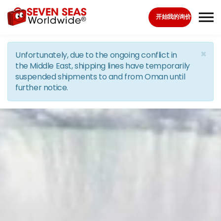
Skip to the content
开始我的询价
×
Unfortunately, due to the ongoing conflict in
the Middle East, shipping lines have temporarily
suspended shipments to and from Oman until
further notice.