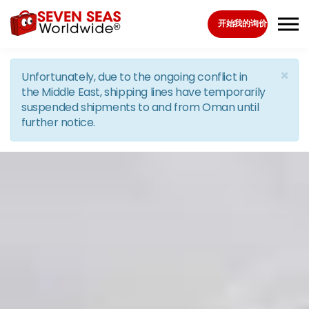
Skip to the content
开始我的询价
×
Unfortunately, due to the ongoing conflict in
the Middle East, shipping lines have temporarily
suspended shipments to and from Oman until
further notice.