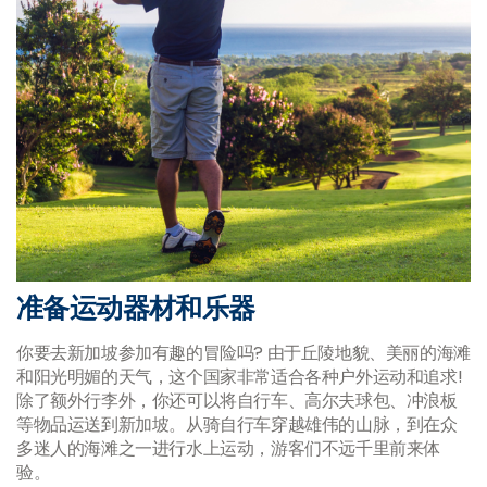
准备运动器材和乐器
你要去新加坡参加有趣的冒险吗? 由于丘陵地貌、美丽的海滩
和阳光明媚的天气，这个国家非常适合各种户外运动和追求!
除了额外行李外，你还可以将自行车、高尔夫球包、冲浪板
等物品运送到新加坡。从骑自行车穿越雄伟的山脉，到在众
多迷人的海滩之一进行水上运动，游客们不远千里前来体
验。