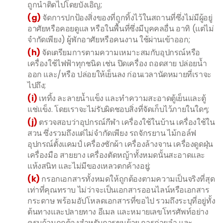
ถูกนำติดไปโดยบังเอิญ;
(g)
จัดการปกป้องสิ่งของที่ถูกทิ้งไว้ในสถานที่ซึ่งไม่มีผู้อยู่
อาศัยหรือคอยดูแล หรือในพื้นที่ซึ่งมีบุคคลอื่น อาทิ (แต่ไม่
จำกัดเพียง) ผู้พักอาศัยหรือคนงาน ใช้ผ่านเข้าออก;
(h)
จัดเตรียมการตามความเหมาะสมกับอุปกรณ์หรือ
เครื่องใช้ไฟฟ้าทุกชนิด เช่น ปิดเครื่อง ถอดสาย ปล่อยน้ำ
ออก และ/หรือ ปล่อยให้เย็นลง ก่อนเวลานัดหมายที่เราจะ
ไปถึง;
(i)
เททิ้ง ละลายน้ำแข็ง และทำความสะอาดตู้เย็นและตู้
แช่แข็ง. โดยเราจะไม่รับผิดชอบสิ่งที่จัดเก็บไว้ภายในใดๆ;
(j)
ตรวจสอบว่าอุปกรณ์กีฬา เครื่องใช้ในบ้าน เครื่องใช้ใน
สวน ซึ่งรวมถึงแต่ไม่จำกัดเพียง รถจักรยาน ไม้กอล์ฟ
อุปกรณ์ตั้งแคมป์ เครื่องซักผ้า เครื่องล้างจาน เครื่องดูดฝุ่น
เครื่องมือ สายยาง เครื่องตัดหญ้าทั้งหมดนั้นสะอาดและ
แห้งสนิท และไม่มีของเหลวตกค้างอยู่;
(k)
กรอกเอกสารทั้งหมดให้ถูกต้องตามความเป็นจริงที่สุด
เท่าที่คุณทราบ ไม่ว่าจะเป็นเอกสารออนไลน์หรือเอกสาร
กระดาษ พร้อมอัปโหลดเอกสารที่ขอไป รวมถึงระบุที่อยู่ทั้ง
ต้นทางและปลายทาง อีเมล และหมายเลขโทรศัพท์อย่าง
ครบถ้วนถูกต้องสำหรับการขนย้าย การถ่ายลำ และ