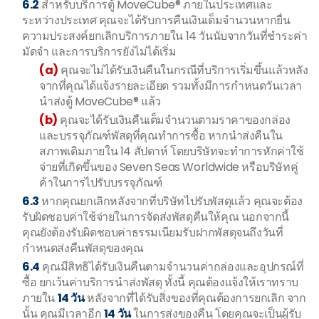
6.2
สำหรับบริการตู้ MoveCube® ภายในประเทศและ
ระหว่างประเทศ คุณจะได้รับการคืนเงินเต็มจำนวนหากยื่น
ความประสงค์ยกเลิกบริการภายใน 14 วันนับจากวันที่ชำระค่า
มัดจำ และการบริการยังไม่ได้เริ่ม
(a)
คุณจะไม่ได้รับเงินคืนในกรณีที่บริการเริ่มขึ้นแล้วหลัง
จากที่คุณได้แจ้งรายละเอียด รวมทั้งมีการกำหนดวันเวลา
นำส่งตู้ MoveCube® แล้ว
(b)
คุณจะได้รับเงินคืนเต็มจำนวนตามราคาของกล่อง
และบรรจุภัณฑ์พัสดุที่คุณทำการซื้อ หากนำส่งคืนใน
สภาพเดิมภายใน 14 สัปดาห์ โดยบริษัทจะทำการหักค่าใช้
จ่ายที่เกิดขึ้นของ Seven Seas Worldwide หรือบริษัทคู่
ค้าในการไปรับบรรจุภัณฑ์
6.3
หากคุณยกเลิกหลังจากที่บริษัทไปรับพัสดุแล้ว คุณจะต้อง
รับผิดชอบค่าใช้จ่ายในการจัดส่งพัสดุคืนให้คุณ นอกจากนี้
คุณยังต้องรับผิดชอบค่าธรรมเนียมรับฝากพัสดุจนถึงวันที่
กำหนดส่งคืนพัสดุของคุณ
6.4
คุณมีสิทธิได้รับเงินคืนตามจำนวนค่ากล่องและอุปกรณ์ที่
ซื้อ ยกเว้นค่าบริการนำส่งพัสดุ ทั้งนี้ คุณต้องแจ้งให้เราทราบ
ภายใน
14 วัน
หลังจากที่ได้รับสิ่งของที่คุณต้องการยกเลิก จาก
นั้น คุณมีเวลาอีก
14 วัน
ในการส่งของคืน โดยคุณจะเป็นผู้รับ