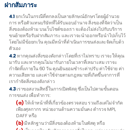
ฝากสัมภาระ
4.1
ยกเว้นในกรณีที่ตกลงเป็นลายลักษณ์อักษรโดยผู้อำนวย
การ หรือตัวแทนบริษัทที่ได้รับมอบอำนาจ สิ่งของที่จัดว่าเป็น
สิ่งของต้องห้าม บนเว็บไซต์ของเรา จะต้องไม่ส่งไปกับบริการ
ขนย้ายหรือรับฝากสัมภาระ และเราจะนำออกหรือนำไปเก็บไว้
โดยไม่มีข้อยกเว้น คุณมีหน้าที่ดำเนินการขนส่งและจัดเก็บด้ว
ตัวเอง
4.2
หากคุณส่งสิ่งของดังกล่าวโดยที่เราไม่ทราบ เราจะให้คุณ
มารับ และหากคุณไม่มารับภายในเวลาที่เหมาะสม เราจะ
กำจัดทิ้งภายใน 60 วัน คุณยินยอมชำระค่าปรับ ค่าใช้จ่าย ค่า
ความเสียหาย และค่าใช้จ่ายตามกฎหมายที่เกิดขึ้นจาการที่
เรากำจัดสิ่งของดังกล่าว
4.3
เราขอสงวนสิทธิ์ในการเปิดพัสดุ ซึ่งเป็นไปตามขั้นตอน
การขนส่ง เพื่อทำการ:
(a)
ให้เจ้าหน้าที่ที่เกี่ยวข้องตรวจสอบ รวมถึงแต่ไม่จำกัด
เพียงศุลกากร หน่วยงานด้านความมั่นคง ตำรวจ MPI,
DAFF หรือ
(b)
มีหลักฐานว่ามีสิ่งของต้องห้ามในพัสดุ หรือ