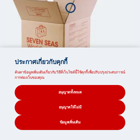
ประกาศเกี่ยวกับคุกกี้
ค้นหาข้อมูลเพิ่มเติมเกี่ยวกับวิธีที่เว็บไซต์นี้ใช้คุกกี้เพื่อปรับปรุงประสบการณ์
กล่องมาตรฐาน
การท่องเว็บของคุณ
ขนาดภายนอกกล่อง:
อนุญาตทั้งหมด
51 x 41 x 31cm / 20 x 16.14 x 12.2 นิ้ว
เหมาะสำหรับ:
อนุญาตให้ไม่มี
แฟ้มและเอกสาร
ข้อมูลเพิ่มเติม
หนังสือ
เครื่องใช้ในครัว
CONTACT
SEARCH
SOCIAL