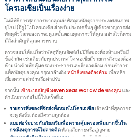
โครเอเชียเป็นเรื่องง่าย
ไม่มีพิธีการศุลกากรหากคุณส่งพัสดุส่งพัสดุจากประเทศสหภาพ
ยุโรป (อียู) ไปโครเอเชีย สำหรับประเทศอื่นๆ ผู้เชี่ยวชาญการส่ง
พัสดุทั่วโลกของเราจะดูแลขั้นตอนศุลกากรให้คุณ อย่างไรก็ตาม
มีสิ่งสำคัญที่คุณควรทราบ
ตรวจสอบให้แน่ใจว่าพัสดุที่คุณจัดส่งไม่มีสิ่งของต้องห้ามหรือมี
ข้อจำกัด เช่นเดียวกับทุกประเทศ โครเอเชียมีรายการสิ่งของต้อง
ห้ามนำเข้าเพื่อคุ้มครองประชากรและสิ่งแวดล้อม ก่อนทำการ
แพ็คพัสดุของคุณ กรุณาอ้างอิง
หน้าสิ่งของต้องห้าม
เพื่อหลีก
เลี่ยงความล่าช้าหรือค่าปรับ
จากนั้น
เข้าระบบบัญชี Seven Seas Worldwide ของคุณ
และ
ดำเนินการต่อไปนี้ให้เสร็จสิ้น:
รายการสิ่งของที่จัดส่งทั้งหมดไปโครเอเชีย
เจ้าหน้าที่ศุลกากร
จะดู ดังนั้น ต้องมีความถูกต้อง
แบบฟอร์มประกันภัยเสริมเพื่อความคุ้มครองเพิ่มมากขึ้นใน
กรณีเหตุการณ์ไม่คาดคิด
พัสดุเสียหายหรือสูญหาย