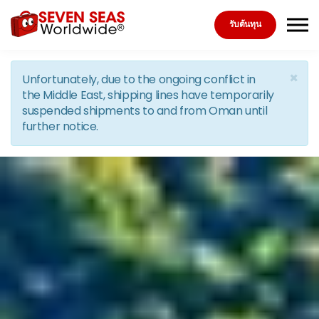
Skip to the content
รับต้นทุน
×
Unfortunately, due to the ongoing conflict in
the Middle East, shipping lines have temporarily
suspended shipments to and from Oman until
further notice.