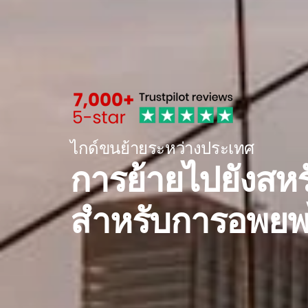
ไกด์ขนย้ายระหว่างประเทศ
การย้ายไปยังสหรั
สำหรับการอพยพไ