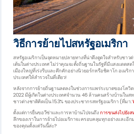
วิธีการย้ายไปสหรัฐอเมริกา
สหรัฐอเมริกาเป็นจุดหมายปลายทางที่น่าดึงดูดใจสำหรับชาวต่าง
เต้นในต่างประเทศ ไม่ว่าคุณจะตั้งถิ่นฐานในรัฐที่มีแสงแดดสด
เมืองใหญ่ที่เร่งรีบและคึกคักอย่างนิวยอร์กหรือชิคาโก อเมร
ประเทศให้สำรวจในที่เดียว!
หลังจากการย้ายถิ่นฐานลดลงในช่วงการแพร่ระบาดของโควิด-19 
2022 มีผู้เกิดในต่างประเทศจำนวน 46 ล้านคนสร้างบ้านในสหรัฐอ
ชาวต่างชาติคิดเป็น 15.3% ของประชากรสหรัฐอเมริกา (ที่มา:
ตั้งแต่การยื่นขอวีซ่าและการหาบ้านไปจนถึง
การขนส่งไปยังสห
ลึกของเราในการย้ายไปอเมริกาจะครอบคลุมทุกอย่างและอีกมาก
ของคุณตั้งแต่วันนี้ล่ะ
?