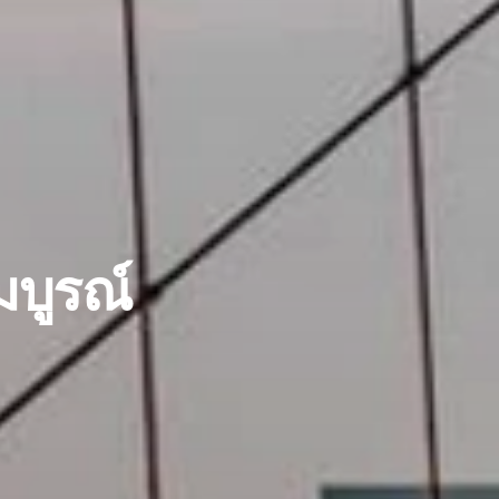
มบูรณ์