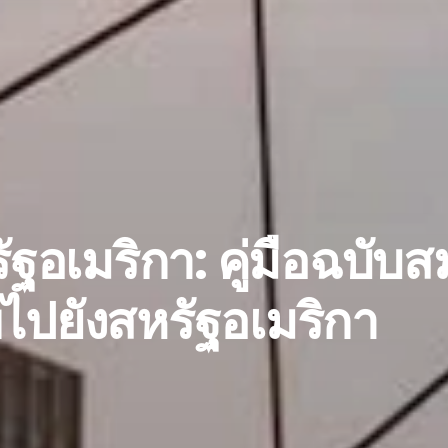
ฐอเมริกา: คู่มือฉบับส
ปยังสหรัฐอเมริกา