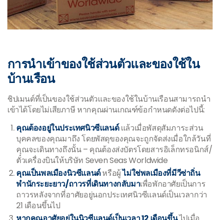
การนำเข้าของใช้ส่วนตัวและของใช้ใน
บ้านเรือน
ชิปเมนต์ที่เป็นของใช้ส่วนตัวและของใช้ในบ้านเรือนสามารถนำ
เข้าได้โดยไม่เสียภาษี หากคุณผ่านเกณฑ์ข้อกำหนดดังต่อไปนี้:
คุณต้องอยู่ในประเทศนิวซีแลนด์
แล้วเมื่อพัสดุสัมภาระส่วน
บุคคลของคุณมาถึง โดยพัสดุของคุณจะถูกจัดส่งเมื่อใกล้วันที่
คุณจะเดินทางถึงนั้น – คุณต้องส่งบัตรโดยสารอิเล็กทรอนิกส์/
ตั๋วเครื่องบินให้บริษัท Seven Seas Worldwide
คุณเป็นพลเมืองนิวซีแลนด์
หรือผู้
ไม่ใช่พลเมืองที่มีวีซ่าถิ่น
พำนักระยะยาว/ถาวรที่เดินทางกลับมา
เพื่อพักอาศัยเป็นการ
ถาวรหลังจากที่อาศัยอยู่นอกประเทศนิวซีแลนด์เป็นเวลากว่า
21 เดือนขึ้นไป
หากคุณอาศัยอยู่ในนิวซีแลนด์เป็นเวลา 12 เดือนขึ้น
ไปเมื่อ