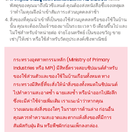
พัสดุของคุณมาถึงนิวซีแลนด์ คุณต้องส่งหนังสือชี้แจงเหตุผล
ว่าทำไมคุณจึงนำเข้าสัมภาระส่วนบุคคลล่าช้า
สิ่งของที่คุณนำเข้าที่เป็นของใช้ส่วนบุคคลหรือของใช้ในบ้าน
นั้น คุณจะต้องเป็นเจ้าของมาเป็นระยะเวลา 6 เดือนขึ้นไป และ
ไม่ใช่สำหรับจำหน่ายต่อ จ่ายโอนทรัพย์ เป็นของขวัญ ขาย
เช่า/ให้เช่า หรือใช้สำหรับวัตถุประสงค์เชิงพาณิชย์
กระทรวงอุตสาหกรรมหลัก (Ministry of Primary
Industries หรือ MPI) มีสิทธิ์ตรวจสอบชิปเมนต์สำหรับ
ของใช้ส่วนตัวและของใช้ในบ้านเรือนทั้งหมด ทาง
กระทรวงมีสิทธิ์ที่จะสั่งให้นำสิ่งของทั้งหมดในชิปเมนต์
ไปทำความสะอาดซ้ำ ฉายแสงซ้ำ หรือนำออกไปฝังลึก
ซึ่งจะมีค่าใช้จ่ายเพิ่มเติม เราแนะนำว่าหากคุณ
วางแผนจะส่งสิ่งของใดๆ ในรายการด้านล่าง ก่อนอื่น
คุณควรทำความสะอาดและตากแห้งสิ่งของที่มีการ
สัมผัสกับฝุ่น ดิน หรือพืชผักก่อนแพ็กลงกล่อง.