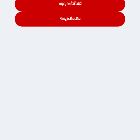
อนุญาตให้ไม่มี
ข้อมูลเพิ่มเติม
หน้าเพจนี้อัปเดตล่าสุดเมื่อวันที่ 01/07/2021
CONTACT
SEARCH
SOCIAL
เนื้อหาที่เป็นประโยชน์อื่นๆ
เมื่อคุณทราบข้อมูลเกี่ยวกับภาษีศุลกากรของนิวซีแลนด์
แล้ว คุณอาจอยากทราบข้อมูลเพิ่มเติมเกี่ยวกับ...