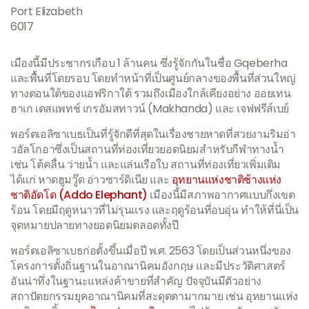
Port Elizabeth
6017
เมืองนี้มีประชากรเกือบ 1 ล้านคน ซึ่งรู้จักกันในชื่อ Gqeberha
และพื้นที่โดยรอบ โดยทำหน้าที่เป็นศูนย์กลางของพื้นที่ส่วนใหญ่
ทางตอนใต้ของแอฟริกาใต้ รวมถึงเมืองใกล้เคียงอย่าง ออยเทน
ฮาเก เดสแพทช์ เกรอัมสทาวน์ (Makhanda) และ เจฟฟรีส์เบย์
พอร์ตเอลิซาเบธเป็นที่รู้จักดีที่สุดในเรื่องชายหาดที่สวยงามริมอ่า
วอัลโกอาซึ่งเป็นสถานที่ท่องเที่ยวยอดนิยมสำหรับกีฬาทางน้ำ
เช่น โต้คลื่น ว่ายน้ำ และแล่นเรือใบ สถานที่ท่องเที่ยวเพิ่มเติม
ได้แก่ หาดฮูมวู๊ด อ่าวซาร์ดิเนีย และ
อุทยานแห่งชาติช้างแห่ง
ชาติอัดโด (Addo Elephant)
เมืองนี้มีสภาพอากาศแบบกึ่งเขต
ร้อน โดยมีฤดูหนาวที่ไม่รุนแรง และฤดูร้อนที่อบอุ่น ทำให้ที่นี่เป็น
จุดหมายปลายทางยอดนิยมตลอดทั้งปี
พอร์ตเอลิซาเบธก่อตั้งขึ้นเมื่อปี พ.ศ. 2563 โดยเป็นส่วนหนึ่งของ
โครงการตั้งถิ่นฐานในอาณานิคมอังกฤษ และมีประวัติศาสตร์
อันน่าทึ่งในฐานะแหล่งค้าขายที่สำคัญ ปัจจุบันมีตัวอย่าง
สถาปัตยกรรมยุคอาณานิคมที่สะดุดตามากมาย เช่น อุทยานแห่ง