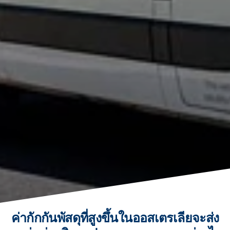
ค่ากักกันพัสดุที่สูงขึ้นในออสเตรเลียจะส่ง