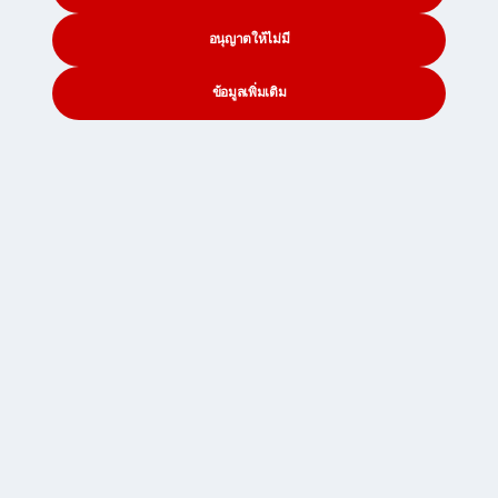
อนุญาตให้ไม่มี
ข้อมูลเพิ่มเติม
CONTACT
SEARCH
SOCIAL
Paul
22 สิงหาคม 2566
Shipping
Paul
Paul is a content writer here at Seven Seas
Worldwide. He has a passion for communicating