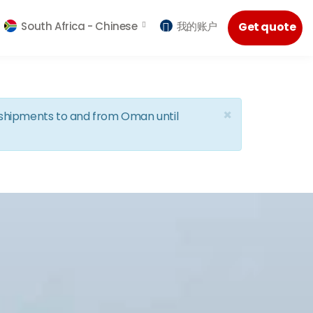
South Africa -
Chinese
我的账户
Get quote
×
d shipments to and from Oman until