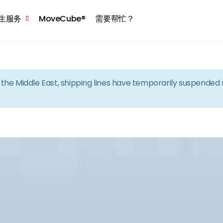
Skip to the content
生服务
MoveCube®
需要帮忙？
in the Middle East, shipping lines have temporarily suspende