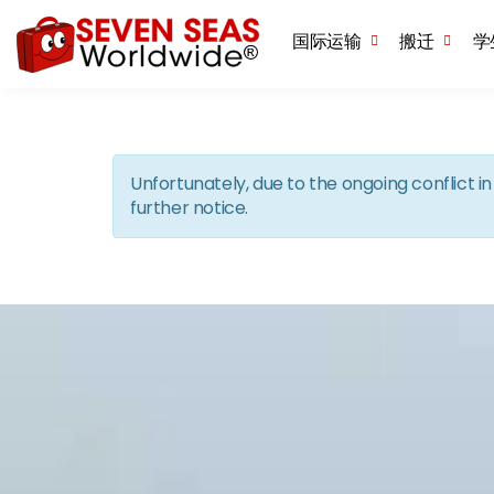
国际运输
搬迁
学
Unfortunately, due to the ongoing conflict 
further notice.