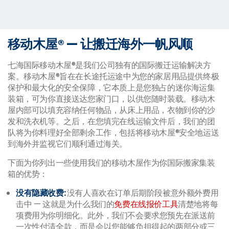
移动木屋® — 让搬迁海外一帆风顺
七海国际移动木屋®是我们公司独有的国际搬迁运输解决方
案。移动木屋®旨在在长途托运途中为您的家居用品提供终极
保护和最大化的安全保障，它本质上是您独占的迷你海运集
装箱，可为你直接送达您家门口，以供您随时装载。移动木
屋内部可以填充容纳任何物品，从床上用品，衣物到你的沙
发和洗衣机等。之后，在您填完在线运输文件后，我们的团
队将为你料理好全部剩余工作，包括将移动木屋®安全地运送
到海外并监视它们顺利通过海关。
下面为你列出一些使用我们的移动木屋作为你国际搬家集装
箱的优势：
没有隐藏收费
:
没有人喜欢在订单后期阶段被意外额外费用
击中 — 这就是为什么我们
的
免费在线报价工具
清楚地将每
项费用为你明细化。此外，我们不会要求您预先在派送前
一次性付清全款，而是会以您能够负担得起的两部分或三