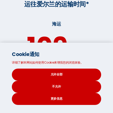
运往爱尔兰的运输时间*
海运
109
天
Cookie通知
详细了解本网站如何使用Cookie来增强您的浏览体验。
*预估时间，会根据全球海运，运输形势而改变
允许全部
不允许
打包运输箱实用小贴士
更多信息
确保您的物品完好无损地运送至目的地的，我们建议您聘请
专业包装服务人员或国内搬家公司为您包装和打包。如果自
CONTACT
SEARCH
SOCIAL