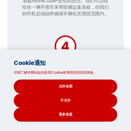
装载MoveCube®是你的责任。我们可以借
给你一辆手推车来帮助搬运集装箱，但我们
的司机必须始终确保车辆在其视线范围内。
Cookie通知
均匀装箱 MoveCube®:
详细了解本网站如何使用Cookie来增强您的浏览体验。
在装箱 MoveCube® 之前，请使用新手套
件中的底板检查你的物品是否适合放入其
允许全部
中。将较重的物品放在底部和中央，较轻的
容器放在顶部和两侧。
不允许
如果有缝隙，使用合适的容器填充，避免松
散物品，因为它们在运输过程中很容易破裂
更多信息
或损坏。
CONTACT
SEARCH
SOCIAL