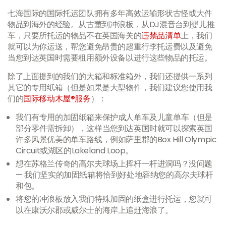
七海国际的国际托运团队拥有多年高效运输形状古怪或大件
物品到海外的经验。从古董到冲浪板，从DJ混音台到婴儿推
车，只要所托运的物品不在英国海关的
违禁品清单
上，我们
就可以为你运送，帮您避免昂贵的超重行李托运费以及避免
当您到达英国时需要租用额外设备以进行这些物品的托运。
除了上面提到的我们的大箱和标准箱外，我们还提供一系列
其它的专用纸箱（但是如果是大型物件，我们建议您使用我
们的
国际移动木屋®服务
）：
我们有专用的加固纸箱来保护成人单车及儿童单车（但是
部分零件需拆卸），这样当您到达英国时就可以探索英国
许多风景优美的单车路线，例如萨里郡的Box Hill Olympic
Circuit或湖区的Lakeland Loop。
想在苏格兰传奇的高尔夫球场上挥杆一杆进洞吗？没问题
— 我们坚实的加固纸箱将恰到好处地容纳您的高尔夫球杆
和包。
将您的冲浪板放入我们特殊加固的纸盒进行托运，您就可
以在康沃尔郡或威尔士的海岸上追赶海浪了。