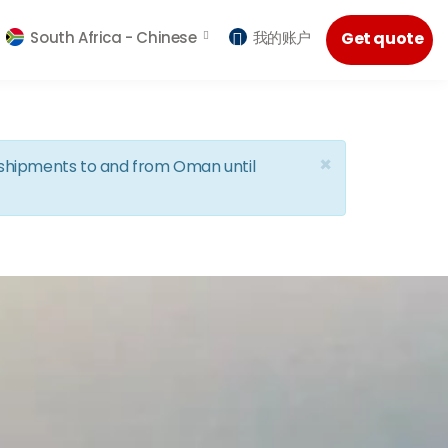
South Africa -
Chinese
我的账户
Get quote
×
d shipments to and from Oman until