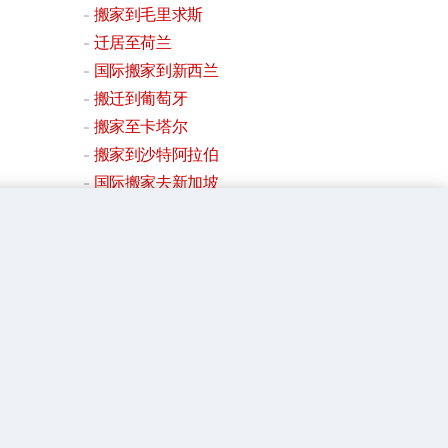
搬家到毛里求斯
迁居至荷兰
国际搬家到新西兰
搬迁到葡萄牙
搬家至卡塔尔
搬家到沙特阿拉伯
国际搬家去新加坡
搬到韩国
至西班牙的搬家公司
搬迁到瑞典
搬家到瑞士
迁居至台湾
迁居至泰国
到阿联酋的搬迁
移居搬家去英国
迁居至美国