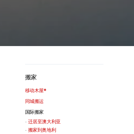
搬家
移动木屋®
同城搬运
国际搬家
迁居至澳大利亚
搬家到奥地利