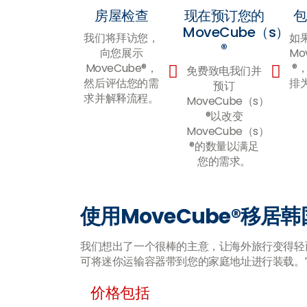
房屋检查
现在预订您的
包
MoveCube（s）
我们将拜访您，
如
®
向您展示
Mo
MoveCube®，
®
免费致电我们并
然后评估您的需
排
预订
求并解释流程。
MoveCube（s）
®以改变
MoveCube（s）
®的数量以满足
您的需求。
使用MoveCube®移居韩
我们想出了一个很棒的主意，让海外旅行变得轻而
可将迷你运输容器带到您的家庭地址进行装载。
价格包括