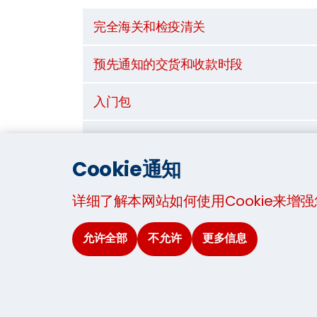
完全海关和检疫清关
预先通知的交货和收款时段
入门包
存储
Cookie通知
协助加载和卸载MoveCubes
详细了解本网站如何使用Cookie来增
回头客的10％折扣
允许全部
不允许
更多信息
我们提供三部分付款以帮助您预算：我们不会
助您在抵达时找到您的脚。
观看我们如何将您带到韩国：