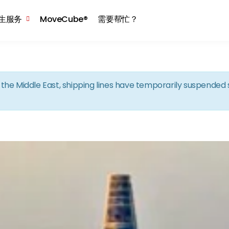
Skip to the content
生服务
MoveCube®
需要帮忙？
in the Middle East, shipping lines have temporarily suspende