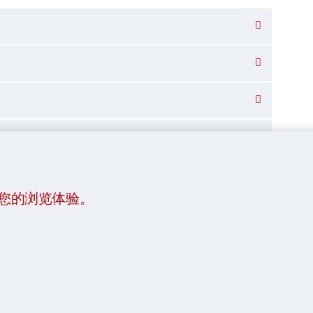
强您的浏览体验。
在收集之前要求一次全额付款。这些费用将错开，以帮