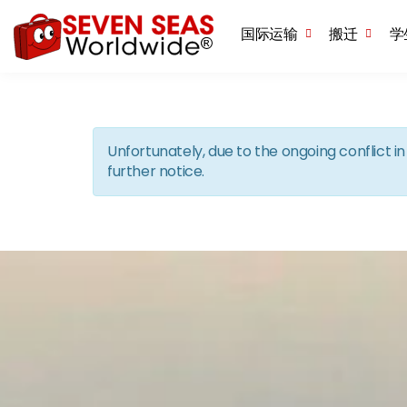
国际运输
搬迁
学
Unfortunately, due to the ongoing conflict 
further notice.