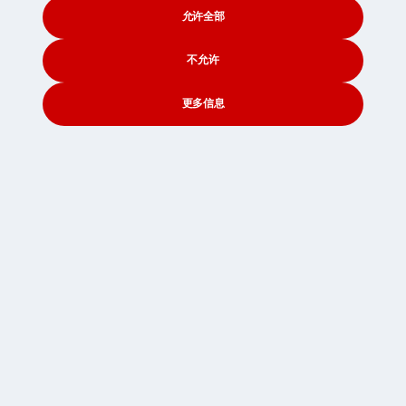
搬家到沙特阿拉伯
允许全部
国际搬家去新加坡
不允许
搬到韩国
更多信息
至西班牙的搬家公司
搬迁到瑞典
CONTACT
SEARCH
SOCIAL
搬家到瑞士
迁居至台湾
迁居至泰国
到阿联酋的搬迁
移居搬家去英国
迁居至美国